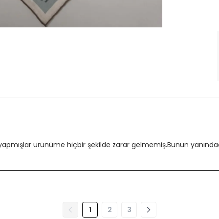
 yapmışlar ürünüme hiçbir şekilde zarar gelmemiş.Bunun yanındada
1
2
3