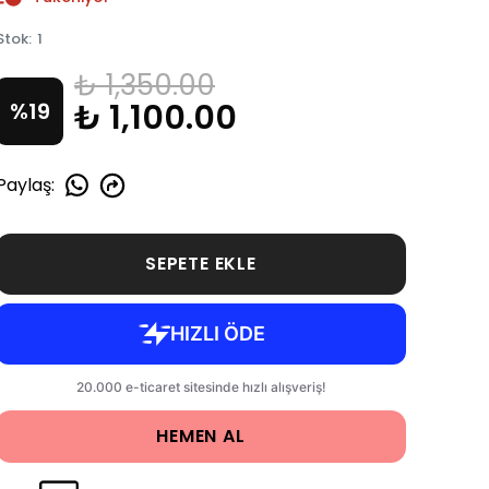
Stok
:
1
₺ 1,350.00
₺ 1,100.00
%
19
Paylaş
:
SEPETE EKLE
HEMEN AL