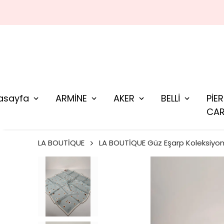
asayfa
ARMİNE
AKER
BELLİ
PİE
CAR
LA BOUTİQUE
LA BOUTİQUE Güz Eşarp Koleksiyo