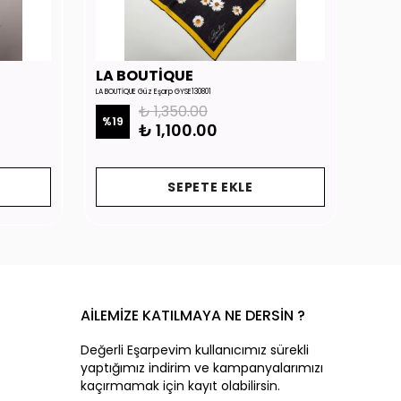
LA BOUTİQUE
LA 
LA BOUTİQUE Güz Eşarp GYSE130801
LA BOUTİ
₺ 1,350.00
%
19
%
19
₺ 1,100.00
SEPETE EKLE
AİLEMİZE KATILMAYA NE DERSİN ?
Değerli Eşarpevim kullanıcımız sürekli
yaptığımız indirim ve kampanyalarımızı
kaçırmamak için kayıt olabilirsin.