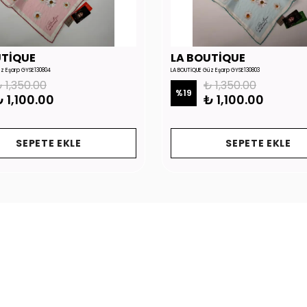
UTİQUE
LA BOUTİQUE
üz Eşarp GYSE130804
LA BOUTİQUE Güz Eşarp GYSE130803
 1,350.00
₺ 1,350.00
%
19
 1,100.00
₺ 1,100.00
SEPETE EKLE
SEPETE EKLE