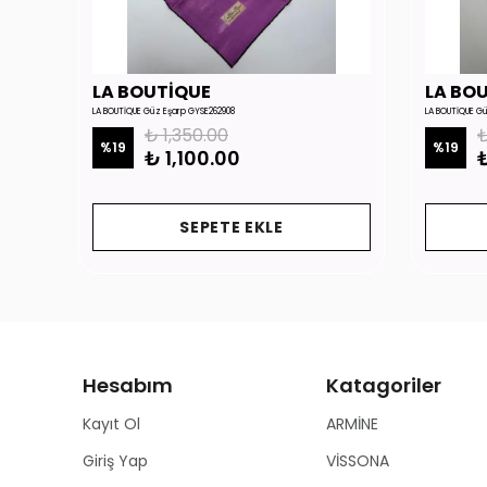
LA BOUTİQUE
LA BO
LA BOUTİQUE Güz Eşarp GYSE262908
LA BOUTİQUE G
₺ 1,350.00
₺
%
19
%
19
₺ 1,100.00
₺
SEPETE EKLE
Hesabım
Katagoriler
Kayıt Ol
ARMİNE
Giriş Yap
VİSSONA