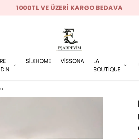
1000TL VE ÜZERİ KARGO BEDAVA
RRE
SİLKHOME
VİSSONA
LA
DİN
BOUTİQUE
nu