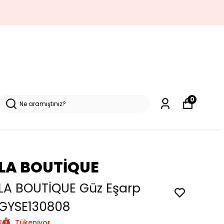
0
LA BOUTİQUE
LA BOUTİQUE Güz Eşarp
GYSE130808
Tükeniyor