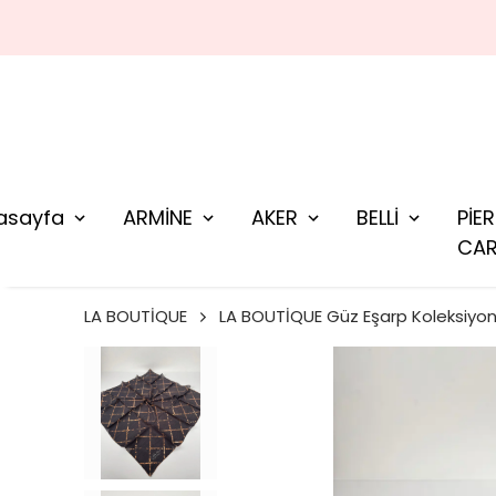
asayfa
ARMİNE
AKER
BELLİ
PİE
CAR
LA BOUTİQUE
LA BOUTİQUE Güz Eşarp Koleksiyo