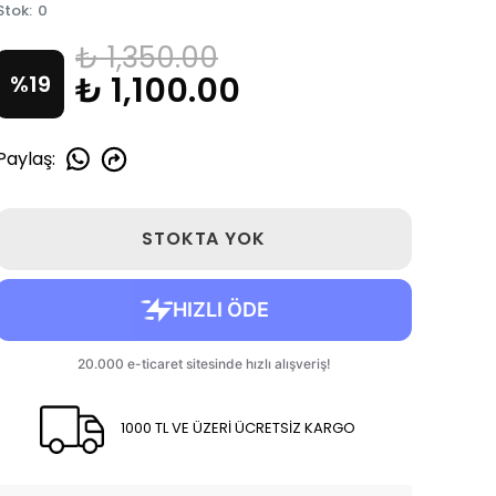
Stok
:
0
₺ 1,350.00
₺ 1,100.00
%
19
Paylaş
:
STOKTA YOK
1000 TL VE ÜZERİ ÜCRETSİZ KARGO