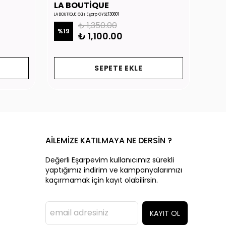
LA BOUTİQUE
LA 
LA BOUTİQUE Güz Eşarp GYSE130801
LA BOUTİ
₺ 1,350.00
%
19
%
19
₺ 1,100.00
SEPETE EKLE
AİLEMİZE KATILMAYA NE DERSİN ?
Değerli Eşarpevim kullanıcımız sürekli
yaptığımız indirim ve kampanyalarımızı
kaçırmamak için kayıt olabilirsin.
KAYIT OL