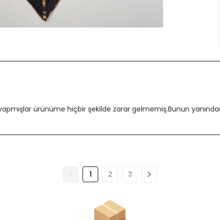
 yapmışlar ürünüme hiçbir şekilde zarar gelmemiş.Bunun yanındada
1
2
3