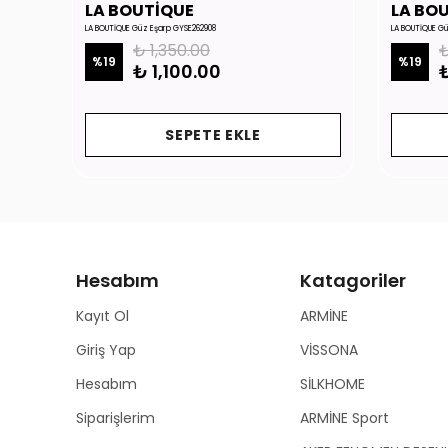
LA BOUTİQUE
LA BO
LA BOUTİQUE Güz Eşarp GYSE262908
LA BOUTİQUE G
₺ 1,350.00
₺
%
19
%
19
₺ 1,100.00
₺
SEPETE EKLE
Hesabım
Katagoriler
Kayıt Ol
ARMİNE
Giriş Yap
VİSSONA
Hesabım
SİLKHOME
Siparişlerim
ARMİNE Sport