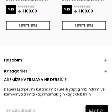
₺ 1,350.00
₺ 1,350.00
%
19
%
19
₺ 1,100.00
₺ 1,100.00
SEPETE EKLE
SEPETE EKLE
Hesabım
Katagoriler
AİLEMİZE KATILMAYA NE DERSİN ?
Değerli Eşarpevim kullanıcımız sürekli yaptığımız indirim ve
kampanyalarımızı kaçırmamak için kayıt olabilirsin.
KAYIT OL