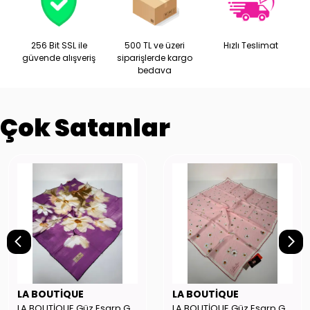
256 Bit SSL ile
500 TL ve üzeri
Hızlı Teslimat
güvende alışveriş
siparişlerde kargo
bedava
Çok Satanlar
LA BOUTİQUE
LA BOUTİQUE
LA BOUTİQUE Güz Eşarp GYSE262908
LA BOUTİQUE Güz Eşarp GYSE130804