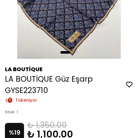
LA BOUTİQUE
LA BOUTİQUE Güz Eşarp
GYSE223710
Tükeniyor
Stok
:
1
₺ 1,350.00
₺ 1,100.00
%
19