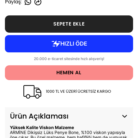
Paylaş
:
SEPETE EKLE
HEMEN AL
1000 TL VE ÜZERİ ÜCRETSİZ KARGO
Ürün Açıklaması
Yüksek Kalite Viskon Malzeme
ARMİNE Dikişsiz Lüks Penye Bone, %100 viskon yapısıyla
öne çıkar. Bu özel malzeme, hem hafifliği hem de yumuşak