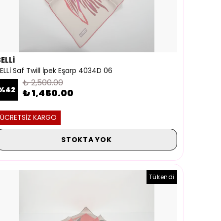
ELLİ
ELLİ Saf Twill İpek Eşarp 4034D 06
₺ 2,500.00
%
42
₺ 1,450.00
ÜCRETSİZ KARGO
STOKTA YOK
Tükendi