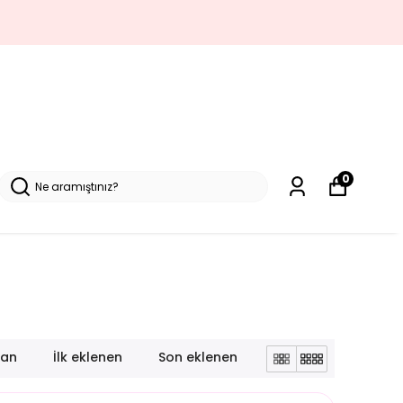
YENI SEZON ÜRÜNLE
0
lan
İlk eklenen
Son eklenen