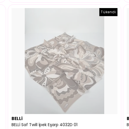
Tükendi
BELLİ
B
BELLİ Saf Twill İpek Eşarp 4032D 01
B