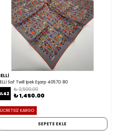
ELLİ
ELLİ Saf Twill İpek Eşarp 4057D 80
₺ 2,500.00
%
42
₺ 1,450.00
ÜCRETSİZ KARGO
SEPETE EKLE