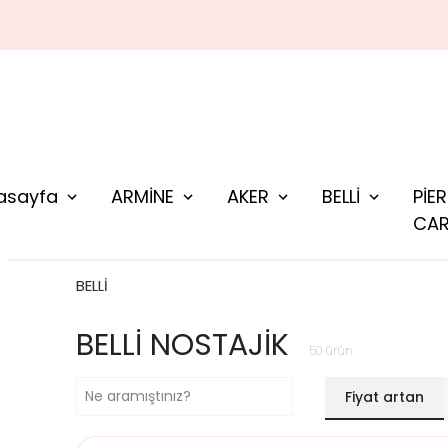
BEDAVA
asayfa
ARMİNE
AKER
BELLİ
PİE
CAR
BELLİ
BELLİ NOSTAJİK
50
ürün
Fiyat artan