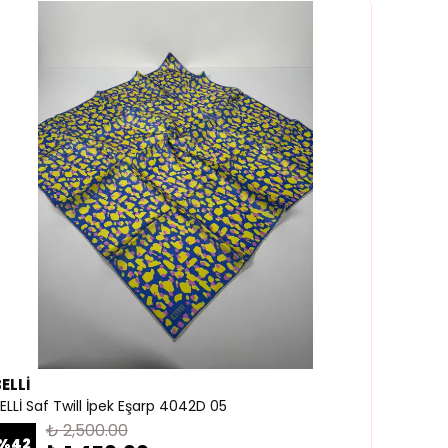
ELLİ
ELLİ Saf Twill İpek Eşarp 4042D 05
₺ 2,500.00
%
42