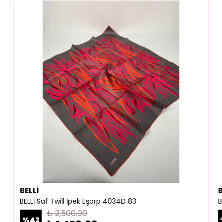
BELLİ
B
BELLİ Saf Twill İpek Eşarp 4034D 83
B
₺ 2,500.00
%
42