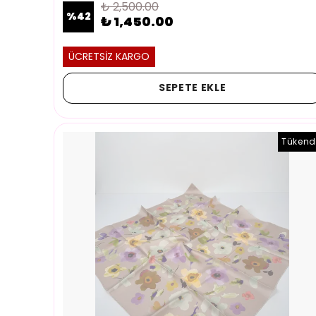
₺ 2,500.00
%
42
₺ 1,450.00
ÜCRETSİZ KARGO
SEPETE EKLE
Tükend