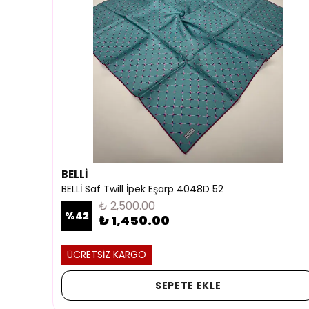
BELLİ
BELLİ Saf Twill İpek Eşarp 4048D 52
₺ 2,500.00
%
42
₺ 1,450.00
ÜCRETSİZ KARGO
SEPETE EKLE