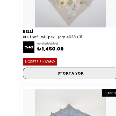
BELLİ
BELLİ Saf Twill İpek Eşarp 4033D 31
₺ 2,500.00
%
42
₺ 1,450.00
ÜCRETSİZ KARGO
STOKTA YOK
Tükend