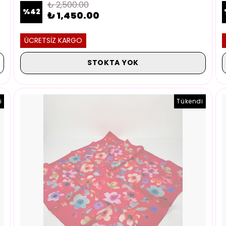
₺ 2,500.00
%
42
₺ 1,450.00
ÜCRETSİZ KARGO
STOKTA YOK
i
Tükendi