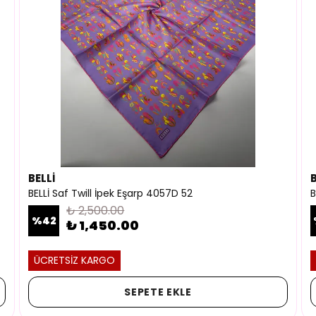
BELLİ
B
BELLİ Saf Twill İpek Eşarp 4057D 52
B
₺ 2,500.00
%
42
₺ 1,450.00
ÜCRETSİZ KARGO
SEPETE EKLE