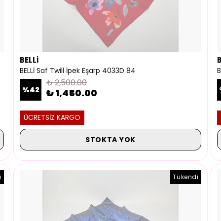
BELLİ
B
BELLİ Saf Twill İpek Eşarp 4033D 84
B
₺ 2,500.00
%
42
₺ 1,450.00
ÜCRETSİZ KARGO
STOKTA YOK
i
Tükendi