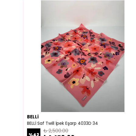
BELLİ
BELLİ Saf Twill İpek Eşarp 4033D 34
₺ 2,500.00
%
42