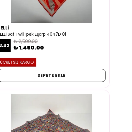
ELLİ
ELLİ Saf Twill İpek Eşarp 4047D 81
₺ 2,500.00
%
42
₺ 1,450.00
ÜCRETSİZ KARGO
SEPETE EKLE