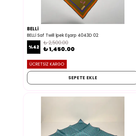
BELLİ
BELLİ Saf Twill İpek Eşarp 4043D 02
₺ 2,500.00
%
42
₺ 1,450.00
ÜCRETSİZ KARGO
SEPETE EKLE