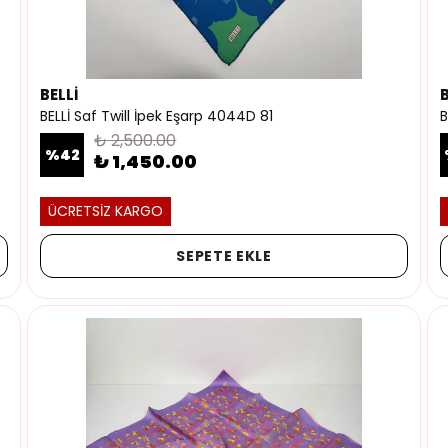
BELLİ
B
BELLİ Saf Twill İpek Eşarp 4044D 81
B
₺ 2,500.00
%
42
₺ 1,450.00
ÜCRETSİZ KARGO
SEPETE EKLE