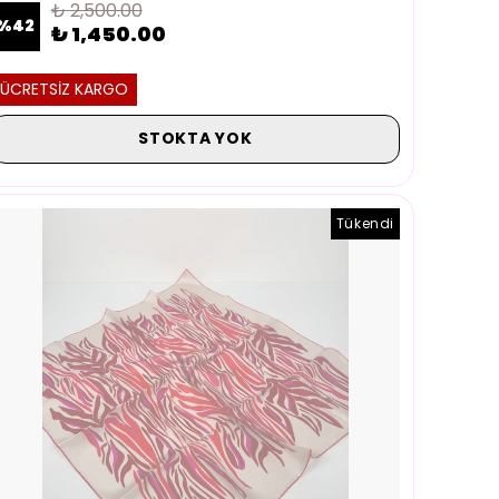
₺ 2,500.00
%
42
₺ 1,450.00
ÜCRETSİZ KARGO
STOKTA YOK
Tükendi