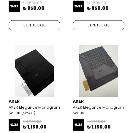
₺ 1,500.00
₺ 1,500.00
%
37
%
37
₺ 950.00
₺ 950.00
SEPETE EKLE
SEPETE EKLE
AKER
AKER
AKER Elegance Monogram
AKER Elegance Monogram
Şal 911 (SİYAH)
Şal 913
₺ 1,700.00
₺ 1,700.00
%
32
%
32
₺ 1,150.00
₺ 1,150.00