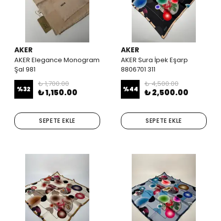
AKER
AKER
AKER Elegance Monogram
AKER Sura İpek Eşarp
Şal 981
8806701 311
₺ 1,700.00
₺ 4,500.00
%
32
%
44
₺ 1,150.00
₺ 2,500.00
SEPETE EKLE
SEPETE EKLE