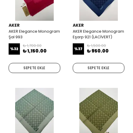
AKER
AKER
AKER Elegance Monogram
AKER Elegance Monogram
Şal 993
Eşarp 921 (LACİVERT)
₺ 1,700.00
₺ 1,500.00
%
32
%
37
₺ 1,150.00
₺ 950.00
SEPETE EKLE
SEPETE EKLE