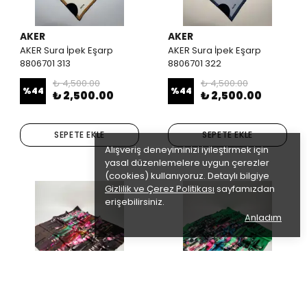
AKER
AKER
AKER Sura İpek Eşarp
AKER Sura İpek Eşarp
8806701 313
8806701 322
₺ 4,500.00
₺ 4,500.00
%
44
%
44
₺ 2,500.00
₺ 2,500.00
SEPETE EKLE
SEPETE EKLE
Alışveriş deneyiminizi iyileştirmek için
yasal düzenlemelere uygun çerezler
(cookies) kullanıyoruz. Detaylı bilgiye
Gizlilik ve Çerez Politikası
sayfamızdan
erişebilirsiniz.
Anladım