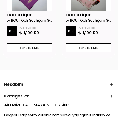
LA BOUTİQUE
LA BOUTİQUE
LA BOUTİQUE Güz Eşarp GYSE262908
LA BOUTİQUE Güz Eşarp GYSE130804
₺ 1,350.00
₺ 1,350.00
%
19
%
19
₺ 1,100.00
₺ 1,100.00
SEPETE EKLE
SEPETE EKLE
Hesabım
Katagoriler
AİLEMİZE KATILMAYA NE DERSİN ?
Değerli Eşarpevim kullanıcımız sürekli yaptığımız indirim ve