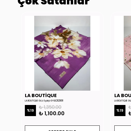
Çok Satanlar
LA BOUTİQUE
LA BO
LA BOUTİQUE Güz Eşarp GYSE262908
LA BOUTİQUE G
₺ 1,350.00
₺
%
19
%
19
₺ 1,100.00
₺