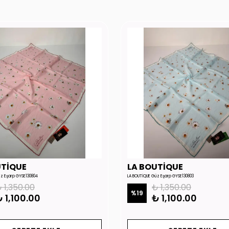
UTİQUE
LA BOUTİQUE
üz Eşarp GYSE130804
LA BOUTİQUE Güz Eşarp GYSE130803
 1,350.00
₺ 1,350.00
%
19
 1,100.00
₺ 1,100.00