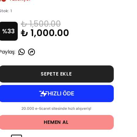
Stok
:
1
₺ 1,500.00
₺ 1,000.00
%
33
Paylaş
:
SEPETE EKLE
HEMEN AL