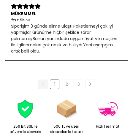
MÜKEMMEL
Ayşe Yılmaz
Siparişim 3 günde elime ulaştı.Paketlemeyi çok iyi
yapmışlar ürünüme hiçbir şekilde zarar
gelmemiş.Bunun yanındada uygun fiyat ve müşteri
ile ilgilenmeleri çok nazik ve hızlıydı.Yeni eşarpçım
artık belli oldu.
1
2
3
256 Bit SSL ile
500 TL ve üzeri
Hızlı Teslimat
güvende alışveriş
siparişlerde kargo