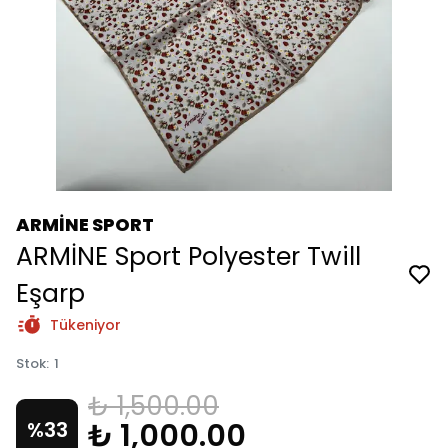
ARMİNE SPORT
ARMİNE Sport Polyester Twill
Eşarp
Tükeniyor
Stok
:
1
₺ 1,500.00
₺ 1,000.00
%
33