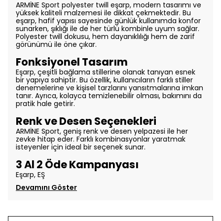
ARMİNE Sport polyester twill eşarp, modern tasarımı ve
yüksek kaliteli malzemesi ile dikkat çekmektedir. Bu
eşarp, hafif yapısı sayesinde günlük kullanımda konfor
sunarken, şıklığı ile de her türlü kombinle uyum sağlar.
Polyester twill dokusu, hem dayanıklılığı hem de zarif
görünümü ile öne çıkar.
Fonksiyonel Tasarım
Eşarp, çeşitli bağlama stillerine olanak tanıyan esnek
bir yapıya sahiptir. Bu özellik, kullanıcıların farklı stiller
denemelerine ve kişisel tarzlarını yansıtmalarına imkan
tanır. Ayrıca, kolayca temizlenebilir olması, bakımını da
pratik hale getirir.
Renk ve Desen Seçenekleri
ARMİNE Sport, geniş renk ve desen yelpazesi ile her
zevke hitap eder. Farklı kombinasyonlar yaratmak
isteyenler için ideal bir seçenek sunar.
3 Al 2 Öde Kampanyası
Eşarp, EŞ
Devamını Göster