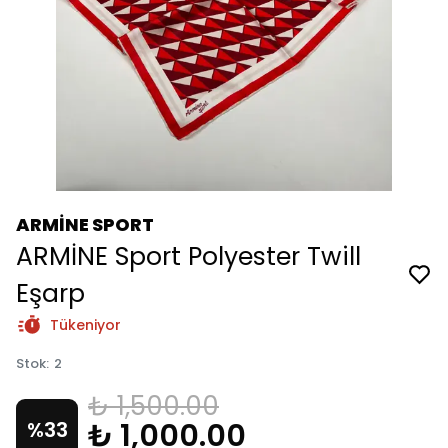
ARMİNE SPORT
ARMİNE Sport Polyester Twill
Eşarp
Tükeniyor
Stok
:
2
₺ 1,500.00
₺ 1,000.00
%
33