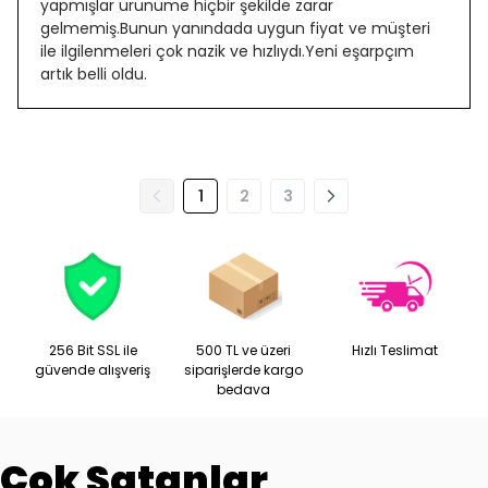
yapmışlar ürünüme hiçbir şekilde zarar
gelmemiş.Bunun yanındada uygun fiyat ve müşteri
ile ilgilenmeleri çok nazik ve hızlıydı.Yeni eşarpçım
artık belli oldu.
1
2
3
256 Bit SSL ile
500 TL ve üzeri
Hızlı Teslimat
güvende alışveriş
siparişlerde kargo
bedava
Çok Satanlar