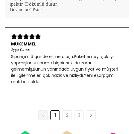
ipektir. Dökümlü durur.
Devamını Göster
MÜKEMMEL
Ayşe Yılmaz
Siparişim 3 günde elime ulaştı.Paketlemeyi çok iyi
yapmışlar ürünüme hiçbir şekilde zarar
gelmemiş.Bunun yanındada uygun fiyat ve müşteri
ile ilgilenmeleri çok nazik ve hızlıydı.Yeni eşarpçım
artık belli oldu.
1
2
3