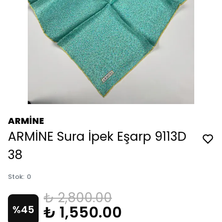
ARMİNE
ARMİNE Sura İpek Eşarp 9113D
38
Stok
:
0
₺ 2,800.00
₺ 1,550.00
%
45