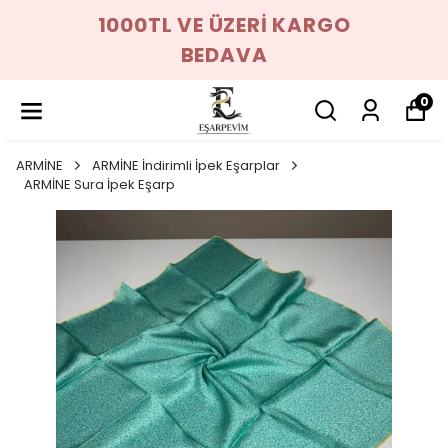
1000TL VE ÜZERİ KARGO
BEDAVA
0
ARMİNE
ARMİNE İndirimli İpek Eşarplar
ARMİNE Sura İpek Eşarp