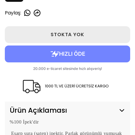
Paylaş
:
STOKTA YOK
1000 TL VE ÜZERİ ÜCRETSİZ KARGO
Ürün Açıklaması
%100 İpek'dir
Eşarp sura (saten) ipektir. Parlak görünümlü yumuşak