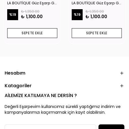
LA BOUTİQUE Güz Eşarp GYSE262908
LA BOUTİQUE Güz Eşarp GYSE130804
₺ 1,350.00
₺ 1,350.00
%
19
%
19
₺ 1,100.00
₺ 1,100.00
SEPETE EKLE
SEPETE EKLE
Hesabım
Katagoriler
AİLEMİZE KATILMAYA NE DERSİN ?
Değerli Eşarpevim kullanıcımız sürekli yaptığımız indirim ve
kampanyalarımızı kaçırmamak için kayıt olabilirsin.