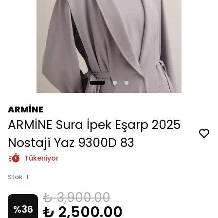
ARMİNE
ARMİNE Sura İpek Eşarp 2025
Nostaji Yaz 9300D 83
Tükeniyor
Stok
:
1
₺ 3,900.00
₺ 2,500.00
%
36