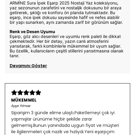
ARMİNE Sura İpek Eşarp 2025 Nostaji Yaz koleksiyonu,
yaz sezonunun zarafetini ve nostaljik dokusunu bir araya
getirerek, şıklığı ve konforu ön planda tutmaktadır. Bu
eşarp, ince ipek dokusu sayesinde hafif ve nefes alabilir
bir yapı sunarken, aynı zamanda zarif bir görünüm sağlar.
Renk ve Desen Uyumu
Eşarp, göz alıcı desenleri ve uyumlu renk paleti ile dikkat
çekmektedir. Her bir detay, yazın canlı atmosferini
yansıtarak, farklı kombinlerle mükemmel bir uyum sağlar.
Bu özellik, kullanıcıların çeşitli stillerini yansıtmasına olanak
tanır.
Devamını Göster
MÜKEMMEL
Ayşe Yılmaz
Siparişim 3 günde elime ulaştı.Paketlemeyi çok iyi
yapmışlar ürünüme hiçbir şekilde zarar
gelmemiş.Bunun yanındada uygun fiyat ve müşteri
ile ilgilenmeleri çok nazik ve hızlıydı.Yeni eşarpçım