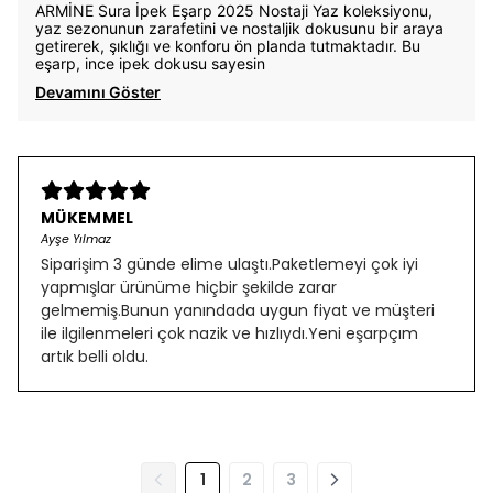
ARMİNE Sura İpek Eşarp 2025 Nostaji Yaz koleksiyonu,
yaz sezonunun zarafetini ve nostaljik dokusunu bir araya
getirerek, şıklığı ve konforu ön planda tutmaktadır. Bu
eşarp, ince ipek dokusu sayesin
Devamını Göster
MÜKEMMEL
Ayşe Yılmaz
Siparişim 3 günde elime ulaştı.Paketlemeyi çok iyi
yapmışlar ürünüme hiçbir şekilde zarar
gelmemiş.Bunun yanındada uygun fiyat ve müşteri
ile ilgilenmeleri çok nazik ve hızlıydı.Yeni eşarpçım
artık belli oldu.
1
2
3