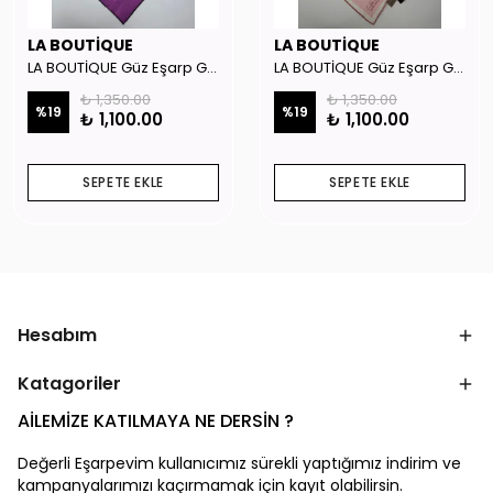
LA BOUTİQUE
LA BOUTİQUE
LA BOUTİQUE Güz Eşarp GYSE262908
LA BOUTİQUE Güz Eşarp GYSE130804
₺ 1,350.00
₺ 1,350.00
%
19
%
19
₺ 1,100.00
₺ 1,100.00
SEPETE EKLE
SEPETE EKLE
Hesabım
Katagoriler
AİLEMİZE KATILMAYA NE DERSİN ?
Değerli Eşarpevim kullanıcımız sürekli yaptığımız indirim ve
kampanyalarımızı kaçırmamak için kayıt olabilirsin.