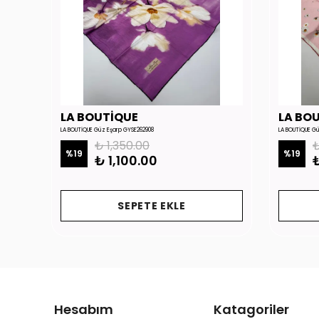
LA BOUTİQUE
LA BO
LA BOUTİQUE Güz Eşarp GYSE262908
LA BOUTİQUE G
₺ 1,350.00
₺
%
19
%
19
₺ 1,100.00
₺
SEPETE EKLE
Hesabım
Katagoriler