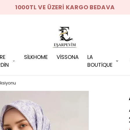
1000TL VE ÜZERİ KARGO BEDAVA
RRE
SİLKHOME
VİSSONA
LA
DİN
BOUTİQUE
eksiyonu