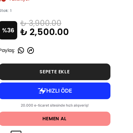
Stok
:
1
₺ 3,900.00
₺ 2,500.00
%
36
Paylaş
:
SEPETE EKLE
HEMEN AL