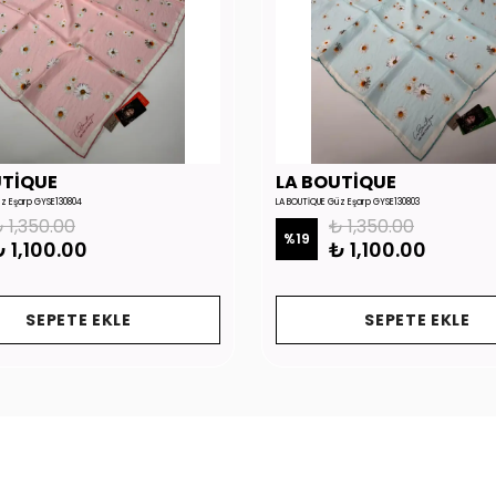
UTİQUE
LA BOUTİQUE
üz Eşarp GYSE130804
LA BOUTİQUE Güz Eşarp GYSE130803
 1,350.00
₺ 1,350.00
%
19
 1,100.00
₺ 1,100.00
SEPETE EKLE
SEPETE EKLE