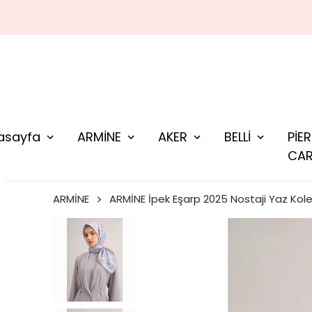
asayfa
ARMİNE
AKER
BELLİ
PİE
CAR
ARMİNE
ARMİNE İpek Eşarp 2025 Nostaji Yaz Kol