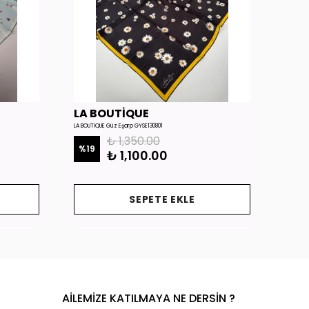
LA BOUTİQUE
LA 
LA BOUTİQUE Güz Eşarp GYSE130801
LA BOUTİ
₺ 1,350.00
%
19
%
19
₺ 1,100.00
SEPETE EKLE
AİLEMİZE KATILMAYA NE DERSİN ?