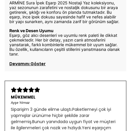
ARMİNE Sura İpek Eşarp 2025 Nostaji Yaz koleksiyonu,
yaz sezonunun zarafetini ve nostaljik dokusunu bir araya
getirerek, şıklığı ve konforu ön planda tutmaktadır. Bu
eşarp, ince ipek dokusu sayesinde hafif ve nefes alabilir
bir yapı sunarken, aynı zamanda zarif bir görünüm sağlar.
Renk ve Desen Uyumu
Eşarp, göz alıcı desenleri ve uyumlu renk paleti ile dikkat
çekmektedir. Her bir detay, yazın canlı atmosferini
yansıtarak, farklı kombinlerle mükemmel bir uyum sağlar.
Bu özellik, kullanıcıların çeşitli stillerini yansıtmasına olanak
tanır.
Devamını Göster
MÜKEMMEL
Ayşe Yılmaz
Siparişim 3 günde elime ulaştı.Paketlemeyi çok iyi
yapmışlar ürünüme hiçbir şekilde zarar
gelmemiş.Bunun yanındada uygun fiyat ve müşteri
ile ilgilenmeleri çok nazik ve hızlıydı.Yeni eşarpçım