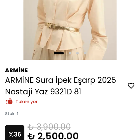
ARMİNE
ARMİNE Sura İpek Eşarp 2025
Nostaji Yaz 9321D 81
Tükeniyor
Stok
:
1
₺ 3,900.00
₺ 2,500.00
%
36