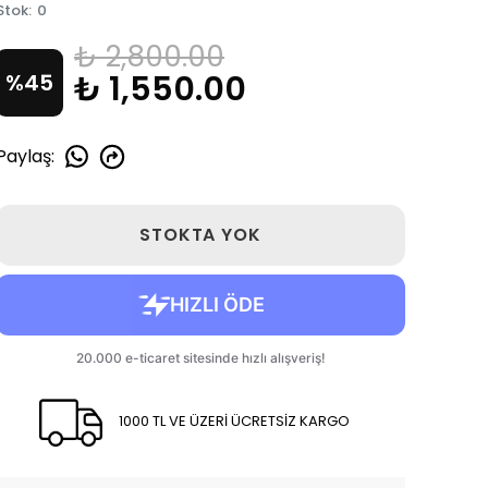
Stok
:
0
₺ 2,800.00
₺ 1,550.00
%
45
Paylaş
:
STOKTA YOK
1000 TL VE ÜZERİ ÜCRETSİZ KARGO