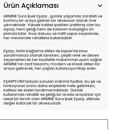
Ürün Açıklaması
ARMİNE Sura İpek Eşarp , günlük yaşamda zarafeti ve
konforu bir araya getiren bir aksesuar olarak öne
çıkmaktadır. Yüksek kaliteli ipekten üretilmiş olan bu
eşarp, hem şıklığı hem de kullanım kolaylığını ön
planda tutar. İnce dokusu ve hafif yapısı sayesinde,
her mevsimde rahatlıkla kullanılabilir.
Eşarp, farklı bağlama stilleri ile kişisel tarzınızı
yansıtmanıza olanak tanırken, çeşitli renk ve desen
seçenekleri ile her kıyafetle mükemmel uyum sağlar.
ARMİNE’nin zarif tasarımı, modern ve klasik stilleri bir
araya getirerek, her yaştan kullanıcıya hitap eder.
EŞARPEVİM farkıyla sunulan indirimli fiyatlar, bu şık ve
fonksiyonel ürünü daha erişilebilir hale getirirken,
kaliteyi de elden bırakmamaktadır. Günlük
kullanımda rahatlık ve şıklığı bir arada arayanlar için
ideal bir tercih olan ARMİNE Sura İpek Eşarp, stilinize
değer katacak bir aksesuardır.