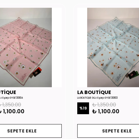
UTİQUE
LA BOUTİQUE
üz Eşarp GYSE130804
LA BOUTİQUE Güz Eşarp GYSE130803
 1,350.00
₺ 1,350.00
%
19
 1,100.00
₺ 1,100.00
SEPETE EKLE
SEPETE EKLE