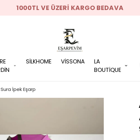
1000TL VE ÜZERİ KARGO BEDAVA
RRE
SİLKHOME
VİSSONA
LA
DİN
BOUTİQUE
Sura İpek Eşarp