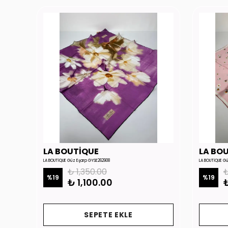
LA BOUTİQUE
LA BO
LA BOUTİQUE Güz Eşarp GYSE262908
LA BOUTİQUE G
₺ 1,350.00
₺
%
19
%
19
₺ 1,100.00
₺
SEPETE EKLE