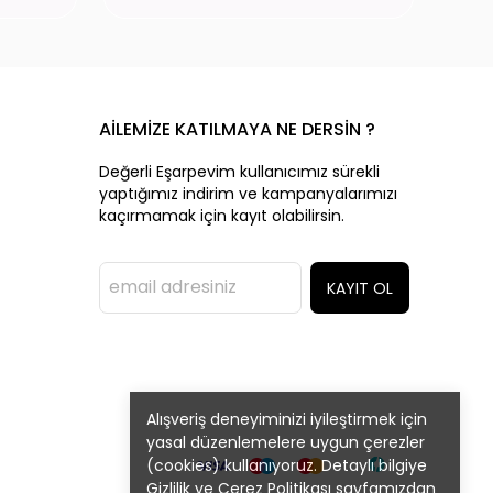
AİLEMİZE KATILMAYA NE DERSİN ?
Değerli Eşarpevim kullanıcımız sürekli
yaptığımız indirim ve kampanyalarımızı
kaçırmamak için kayıt olabilirsin.
KAYIT OL
Alışveriş deneyiminizi iyileştirmek için
yasal düzenlemelere uygun çerezler
(cookies) kullanıyoruz. Detaylı bilgiye
Gizlilik ve Çerez Politikası
sayfamızdan