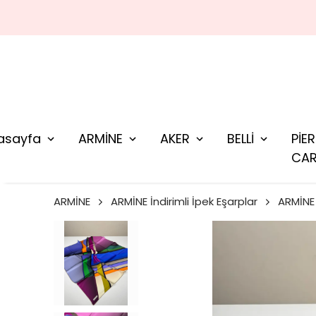
asayfa
ARMİNE
AKER
BELLİ
PİE
CAR
ARMİNE
ARMİNE İndirimli İpek Eşarplar
ARMİNE 