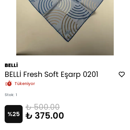
BELLİ
BELLİ Fresh Soft Eşarp 0201
Tükeniyor
Stok
:
1
₺ 500.00
₺ 375.00
%
25