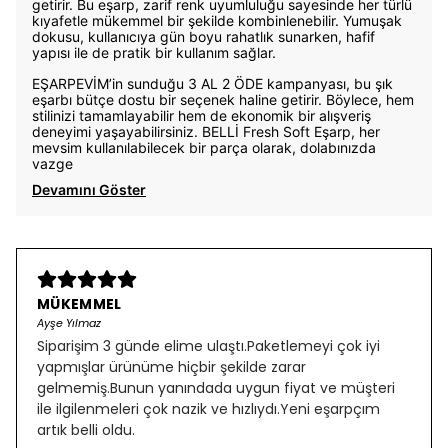
getirir. Bu eşarp, zarif renk uyumluluğu sayesinde her türlü
kıyafetle mükemmel bir şekilde kombinlenebilir. Yumuşak
dokusu, kullanıcıya gün boyu rahatlık sunarken, hafif
yapısı ile de pratik bir kullanım sağlar.
EŞARPEVİM’in sunduğu 3 AL 2 ÖDE kampanyası, bu şık
eşarbı bütçe dostu bir seçenek haline getirir. Böylece, hem
stilinizi tamamlayabilir hem de ekonomik bir alışveriş
deneyimi yaşayabilirsiniz. BELLİ Fresh Soft Eşarp, her
mevsim kullanılabilecek bir parça olarak, dolabınızda
vazge
Devamını Göster
MÜKEMMEL
Ayşe Yılmaz
Siparişim 3 günde elime ulaştı.Paketlemeyi çok iyi
yapmışlar ürünüme hiçbir şekilde zarar
gelmemiş.Bunun yanındada uygun fiyat ve müşteri
ile ilgilenmeleri çok nazik ve hızlıydı.Yeni eşarpçım
artık belli oldu.