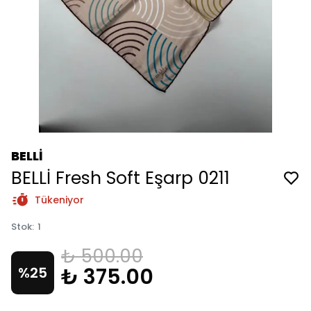
BELLİ
BELLİ Fresh Soft Eşarp 0211
Tükeniyor
Stok
:
1
₺ 500.00
₺ 375.00
%
25