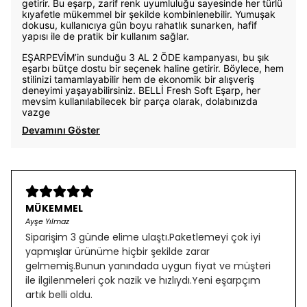
getirir. Bu eşarp, zarif renk uyumluluğu sayesinde her türlü
kıyafetle mükemmel bir şekilde kombinlenebilir. Yumuşak
dokusu, kullanıcıya gün boyu rahatlık sunarken, hafif
yapısı ile de pratik bir kullanım sağlar.
EŞARPEVİM’in sunduğu 3 AL 2 ÖDE kampanyası, bu şık
eşarbı bütçe dostu bir seçenek haline getirir. Böylece, hem
stilinizi tamamlayabilir hem de ekonomik bir alışveriş
deneyimi yaşayabilirsiniz. BELLİ Fresh Soft Eşarp, her
mevsim kullanılabilecek bir parça olarak, dolabınızda
vazge
Devamını Göster
MÜKEMMEL
Ayşe Yılmaz
Siparişim 3 günde elime ulaştı.Paketlemeyi çok iyi
yapmışlar ürünüme hiçbir şekilde zarar
gelmemiş.Bunun yanındada uygun fiyat ve müşteri
ile ilgilenmeleri çok nazik ve hızlıydı.Yeni eşarpçım
artık belli oldu.