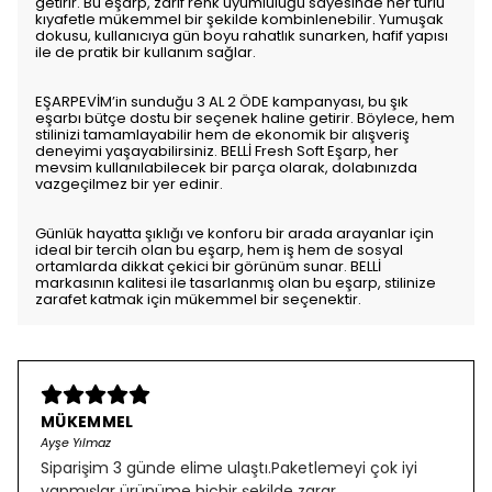
getirir. Bu eşarp, zarif renk uyumluluğu sayesinde her türlü
kıyafetle mükemmel bir şekilde kombinlenebilir. Yumuşak
dokusu, kullanıcıya gün boyu rahatlık sunarken, hafif yapısı
ile de pratik bir kullanım sağlar.
EŞARPEVİM’in sunduğu 3 AL 2 ÖDE kampanyası, bu şık
eşarbı bütçe dostu bir seçenek haline getirir. Böylece, hem
stilinizi tamamlayabilir hem de ekonomik bir alışveriş
deneyimi yaşayabilirsiniz. BELLİ Fresh Soft Eşarp, her
mevsim kullanılabilecek bir parça olarak, dolabınızda
vazgeçilmez bir yer edinir.
Günlük hayatta şıklığı ve konforu bir arada arayanlar için
ideal bir tercih olan bu eşarp, hem iş hem de sosyal
ortamlarda dikkat çekici bir görünüm sunar. BELLİ
markasının kalitesi ile tasarlanmış olan bu eşarp, stilinize
zarafet katmak için mükemmel bir seçenektir.
MÜKEMMEL
Ayşe Yılmaz
Siparişim 3 günde elime ulaştı.Paketlemeyi çok iyi
yapmışlar ürünüme hiçbir şekilde zarar