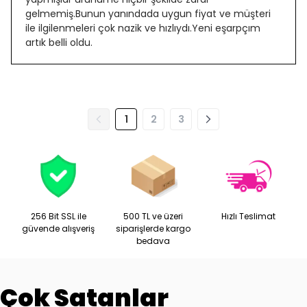
gelmemiş.Bunun yanındada uygun fiyat ve müşteri
ile ilgilenmeleri çok nazik ve hızlıydı.Yeni eşarpçım
artık belli oldu.
1
2
3
256 Bit SSL ile
500 TL ve üzeri
Hızlı Teslimat
güvende alışveriş
siparişlerde kargo
bedava
Çok Satanlar