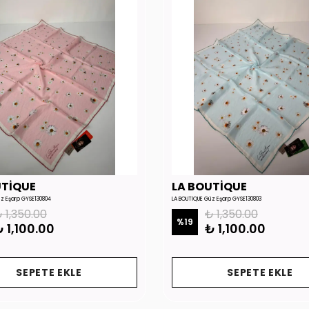
UTİQUE
LA BOUTİQUE
üz Eşarp GYSE130804
LA BOUTİQUE Güz Eşarp GYSE130803
 1,350.00
₺ 1,350.00
%
19
 1,100.00
₺ 1,100.00
SEPETE EKLE
SEPETE EKLE