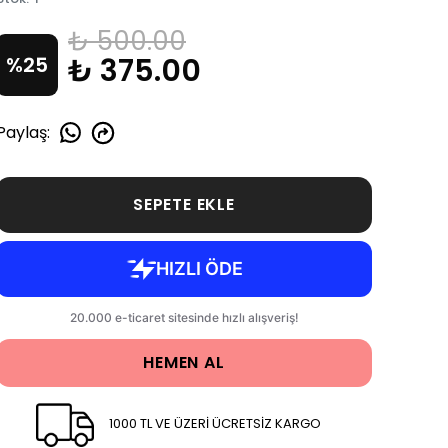
₺ 500.00
₺ 375.00
%
25
Paylaş
:
SEPETE EKLE
HEMEN AL
1000 TL VE ÜZERİ ÜCRETSİZ KARGO