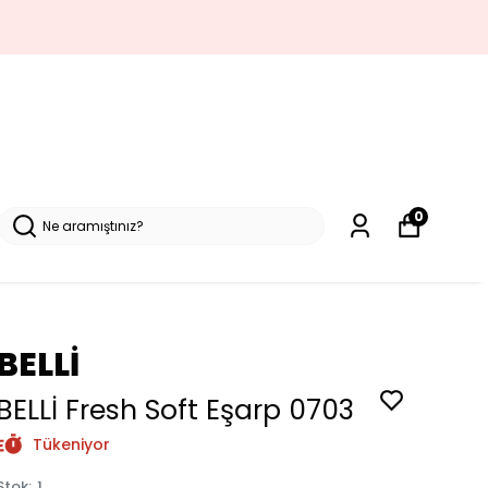
0
BELLİ
BELLİ Fresh Soft Eşarp 0703
Tükeniyor
Stok
:
1