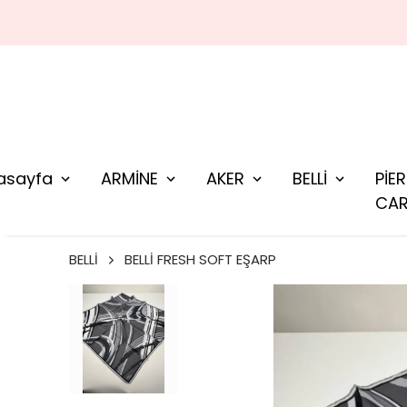
asayfa
ARMİNE
AKER
BELLİ
PİE
CAR
BELLİ
BELLİ FRESH SOFT EŞARP