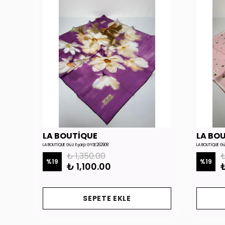
LA BOUTİQUE
LA BO
LA BOUTİQUE Güz Eşarp GYSE262908
LA BOUTİQUE G
₺ 1,350.00
₺
%
19
%
19
₺ 1,100.00
₺
SEPETE EKLE