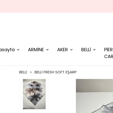
asayfa
ARMİNE
AKER
BELLİ
PİE
CAR
BELLİ
BELLİ FRESH SOFT EŞARP