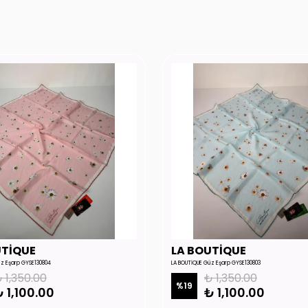
UTİQUE
LA BOUTİQUE
üz Eşarp GYSE130804
LA BOUTİQUE Güz Eşarp GYSE130803
 1,350.00
₺ 1,350.00
%
19
 1,100.00
₺ 1,100.00