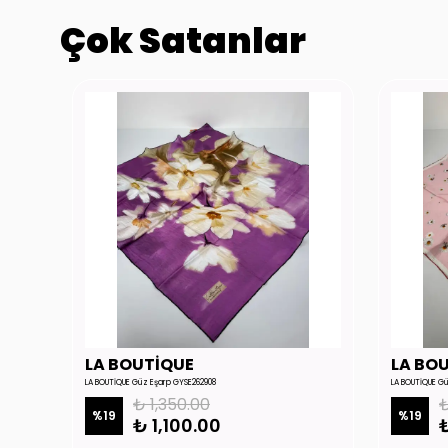
Çok Satanlar
LA BOUTİQUE
LA BO
LA BOUTİQUE Güz Eşarp GYSE262908
LA BOUTİQUE G
₺ 1,350.00
₺
%
19
%
19
₺ 1,100.00
₺