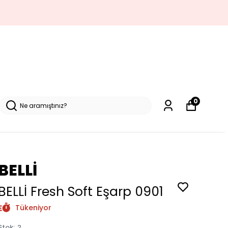
0
BELLİ
BELLİ Fresh Soft Eşarp 0901
Tükeniyor
Stok
:
2