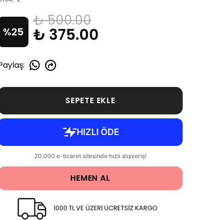
₺ 500.00
₺ 375.00
%
25
Paylaş
:
SEPETE EKLE
HEMEN AL
1000 TL VE ÜZERİ ÜCRETSİZ KARGO