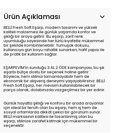
Ürün Açıklaması
BELLİ Fresh Soft Eşarp, modern tasarımı ve yüksek
kaliteli malzemesi ile günlük yaşamda konfor ve
şıklığı bir araya getirir. Bu eşarp, zarif renk
uyumluluğu sayesinde her türlü kıyafetle mükemmel
bir şekilde kombinlenebilir. Yumuşak dokusu,
kullanıcıya gün boyu rahatlık sunarken, hafif yapısı ile
de pratik bir kullanım sağlar.
EŞARPEVİM’in sunduğu 3 AL 2 ÖDE kampanyası, bu şık
eşarbı bütçe dostu bir seçenek haline getirir.
Böylece, hem stilinizi tamamlayabilir hem de
ekonomik bir alışveriş deneyimi yaşayabilirsiniz. BELLİ
Fresh Soft Eşarp, her mevsim kullanılabilecek bir
parça olarak, dolabınızda vazgeçilmez bir yer edinir.
Günlük hayatta şıklığı ve konforu bir arada arayanlar
için ideal bir tercih olan bu eşarp, hem iş hem de
sosyal ortamlarda dikkat çekici bir görünüm sunar.
BELLİ markasının kalitesi ile tasarlanmış olan bu
eşarp, stilinize zarafet katmak için mükemmel bir
seçenektir.