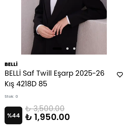
BELLİ
BELLİ Saf Twill Eşarp 2025-26
Kış 4218D 85
Stok
:
0
₺ 3,500.00
₺ 1,950.00
%
44