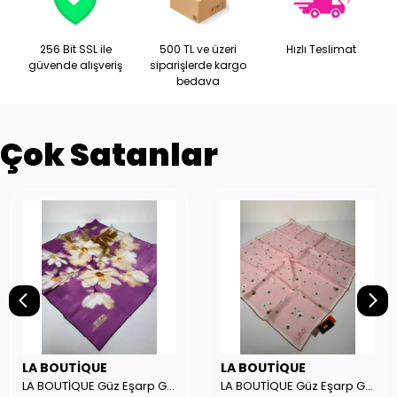
256 Bit SSL ile
500 TL ve üzeri
Hızlı Teslimat
güvende alışveriş
siparişlerde kargo
bedava
Çok Satanlar
LA BOUTİQUE
LA BOUTİQUE
LA BOUTİQUE Güz Eşarp GYSE262908
LA BOUTİQUE Güz Eşarp GYSE130804