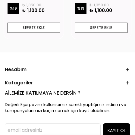
₺ 1,350.00
₺ 1,350.00
%
19
%
19
₺ 1,100.00
₺ 1,100.00
SEPETE EKLE
SEPETE EKLE
Hesabım
Katagoriler
AİLEMİZE KATILMAYA NE DERSİN ?
Değerli Eşarpevim kullanıcımız sürekli yaptığımız indirim ve
kampanyalarımızı kaçırmamak için kayıt olabilirsin.
KAYIT OL