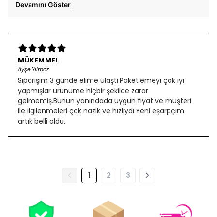
Devamını Göster
MÜKEMMEL
Ayşe Yılmaz
Siparişim 3 günde elime ulaştı.Paketlemeyi çok iyi
yapmışlar ürünüme hiçbir şekilde zarar
gelmemiş.Bunun yanındada uygun fiyat ve müşteri
ile ilgilenmeleri çok nazik ve hızlıydı.Yeni eşarpçım
artık belli oldu.
1
2
3