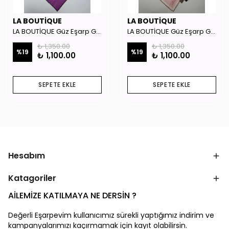
LA BOUTİQUE
LA BOUTİQUE
LA BOUTİQUE Güz Eşarp GYSE262908
LA BOUTİQUE Güz Eşarp GYSE130804
₺ 1,350.00
₺ 1,350.00
%
19
%
19
₺ 1,100.00
₺ 1,100.00
SEPETE EKLE
SEPETE EKLE
Hesabım
Katagoriler
AİLEMİZE KATILMAYA NE DERSİN ?
Değerli Eşarpevim kullanıcımız sürekli yaptığımız indirim ve
kampanyalarımızı kaçırmamak için kayıt olabilirsin.