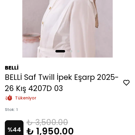
BELLİ
BELLİ Saf Twill İpek Eşarp 2025-
26 Kış 4207D 03
Tükeniyor
Stok
:
1
₺ 3,500.00
₺ 1,950.00
%
44