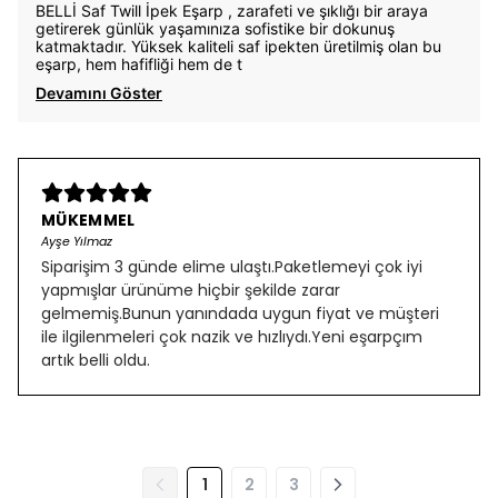
BELLİ Saf Twill İpek Eşarp , zarafeti ve şıklığı bir araya
getirerek günlük yaşamınıza sofistike bir dokunuş
katmaktadır. Yüksek kaliteli saf ipekten üretilmiş olan bu
eşarp, hem hafifliği hem de t
Devamını Göster
MÜKEMMEL
Ayşe Yılmaz
Siparişim 3 günde elime ulaştı.Paketlemeyi çok iyi
yapmışlar ürünüme hiçbir şekilde zarar
gelmemiş.Bunun yanındada uygun fiyat ve müşteri
ile ilgilenmeleri çok nazik ve hızlıydı.Yeni eşarpçım
artık belli oldu.
1
2
3