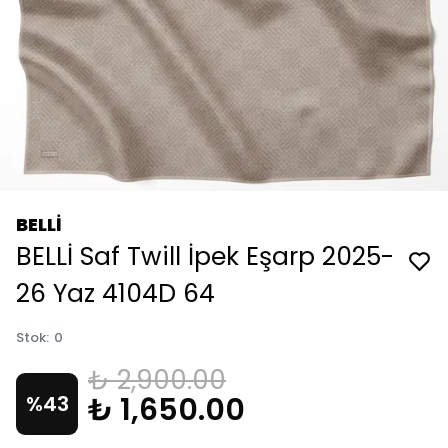
BELLİ
BELLİ Saf Twill İpek Eşarp 2025-
26 Yaz 4104D 64
Stok
:
0
₺ 2,900.00
₺ 1,650.00
%
43