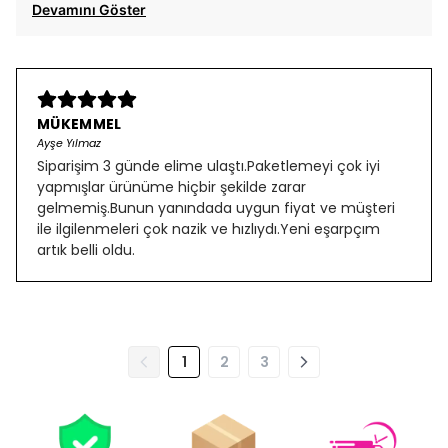
Devamını Göster
MÜKEMMEL
Ayşe Yılmaz
Siparişim 3 günde elime ulaştı.Paketlemeyi çok iyi
yapmışlar ürünüme hiçbir şekilde zarar
gelmemiş.Bunun yanındada uygun fiyat ve müşteri
ile ilgilenmeleri çok nazik ve hızlıydı.Yeni eşarpçım
artık belli oldu.
1
2
3