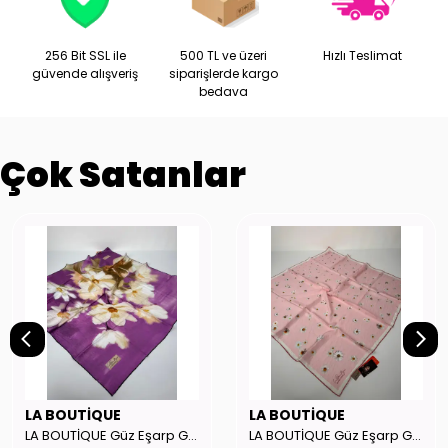
256 Bit SSL ile
500 TL ve üzeri
Hızlı Teslimat
güvende alışveriş
siparişlerde kargo
bedava
Çok Satanlar
LA BOUTİQUE
LA BOUTİQUE
LA BOUTİQUE Güz Eşarp GYSE262908
LA BOUTİQUE Güz Eşarp GYSE130804