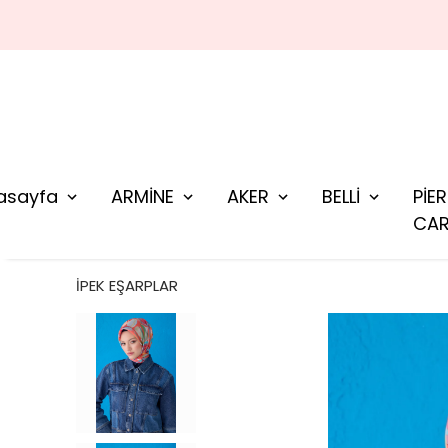
asayfa
ARMİNE
AKER
BELLİ
PİE
CAR
İPEK EŞARPLAR