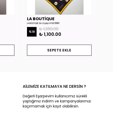
LA BOUTİQUE
LA 
LA BOUTİQUE Güz Eşarp GYSE130801
LA BOUTİ
₺ 1,350.00
%
19
%
19
₺ 1,100.00
SEPETE EKLE
AİLEMİZE KATILMAYA NE DERSİN ?
Değerli Eşarpevim kullanıcımız sürekli
yaptığımız indirim ve kampanyalarımızı
kaçırmamak için kayıt olabilirsin.