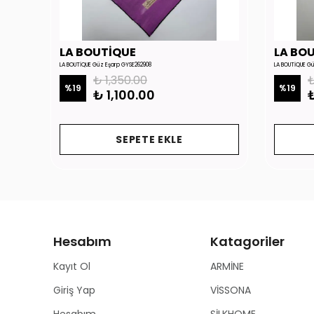
LA BOUTİQUE
LA BO
LA BOUTİQUE Güz Eşarp GYSE262908
LA BOUTİQUE G
₺ 1,350.00
₺
%
19
%
19
₺ 1,100.00
₺
SEPETE EKLE
Hesabım
Katagoriler
Kayıt Ol
ARMİNE
Giriş Yap
VİSSONA