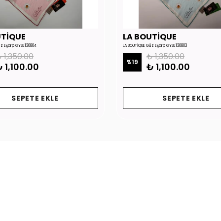
UTİQUE
LA BOUTİQUE
üz Eşarp GYSE130804
LA BOUTİQUE Güz Eşarp GYSE130803
 1,350.00
₺ 1,350.00
%
19
 1,100.00
₺ 1,100.00
SEPETE EKLE
SEPETE EKLE