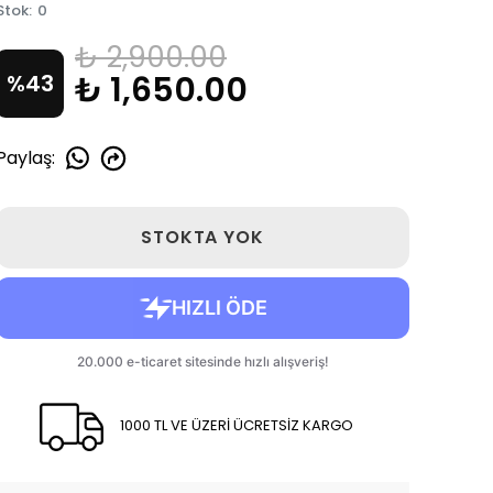
Stok
:
0
₺ 2,900.00
₺ 1,650.00
%
43
Paylaş
:
STOKTA YOK
1000 TL VE ÜZERİ ÜCRETSİZ KARGO