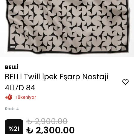
BELLİ
BELLİ Twill İpek Eşarp Nostaji
4117D 84
Tükeniyor
Stok
:
4
₺ 2,900.00
₺ 2,300.00
%
21