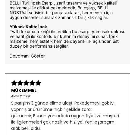
BELLİ Twill İpek Eşarp , zarif tasarımı ve yüksek kaliteli
malzemesi ile dikkat çekmektedir. Bu eşarp, BELLİ
NOSTAJİ serisinin bir parçası olarak, her mevsim için
uygun desenler sunarak zamansız bir şıklık sağlar.
Yüksek Kalite İpek
Twill dokuma tekniği ile üretilen bu eşarp, yumuşak dokusu
ve hafifliği ile konforlu bir kullanım deneyimi sunar. İpek
malzeme, hem estetik hem de dayanıklılık açısından üst
düzey bir performans sergiler.
Devamını Göster
MÜKEMMEL
Ayşe Yılmaz
Siparişim 3 günde elime ulaştı.Paketlemeyi çok iyi
yapmışlar ürünüme hiçbir şekilde zarar
gelmemiş.Bunun yanındada uygun fiyat ve müşteri
ile ilgilenmeleri çok nazik ve hızlıydı.Yeni eşarpçım
artık belli oldu.