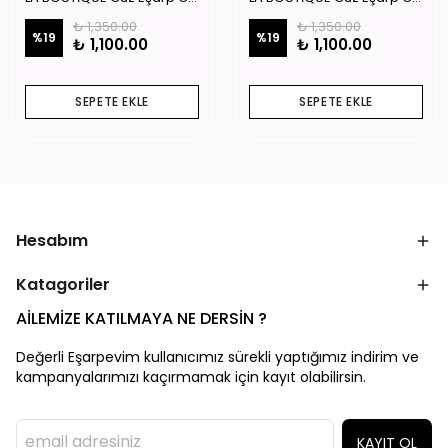
₺ 1,350.00
₺ 1,350.00
%
19
%
19
₺ 1,100.00
₺ 1,100.00
SEPETE EKLE
SEPETE EKLE
Hesabım
Katagoriler
AİLEMİZE KATILMAYA NE DERSİN ?
Değerli Eşarpevim kullanıcımız sürekli yaptığımız indirim ve
kampanyalarımızı kaçırmamak için kayıt olabilirsin.
KAYIT OL