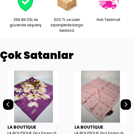
256 Bit SSL ile
500 TL ve üzeri
Hızlı Teslimat
güvende alışveriş
siparişlerde kargo
bedava
Çok Satanlar
LA BOUTİQUE
LA BOUTİQUE
LA BOUTİQUE Güz Eşarp GYSE262908
LA BOUTİQUE Güz Eşarp GYSE130804