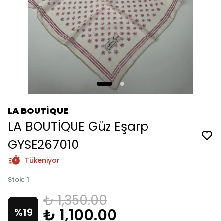
LA BOUTİQUE
LA BOUTİQUE Güz Eşarp
GYSE267010
Tükeniyor
Stok
:
1
₺ 1,350.00
₺ 1,100.00
%
19