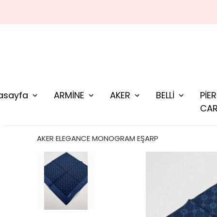
asayfa
ARMİNE
AKER
BELLİ
PİE
CAR
AKER ELEGANCE MONOGRAM EŞARP