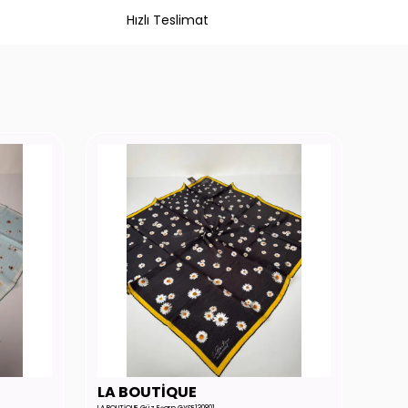
Hızlı Teslimat
LA BOUTİQUE
LA 