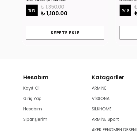
LA BOUTİQUE Güz Eşarp GYSE262908
LA BOUTİQUE G
₺ 1,350.00
₺
%
19
%
19
₺ 1,100.00
₺
SEPETE EKLE
Hesabım
Katagoriler
Kayıt Ol
ARMİNE
Giriş Yap
VİSSONA
Hesabım
SİLKHOME
Siparişlerim
ARMİNE Sport
AKER FENOMEN DESEN