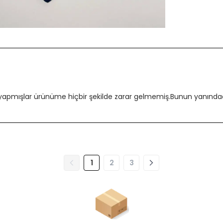
 yapmışlar ürünüme hiçbir şekilde zarar gelmemiş.Bunun yanındada
1
2
3