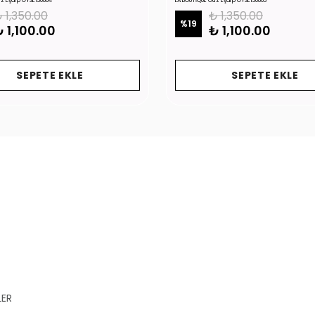
üz Eşarp GYSE130804
LA BOUTİQUE Güz Eşarp GYSE130803
 1,350.00
₺ 1,350.00
%
19
 1,100.00
₺ 1,100.00
SEPETE EKLE
SEPETE EKLE
LER