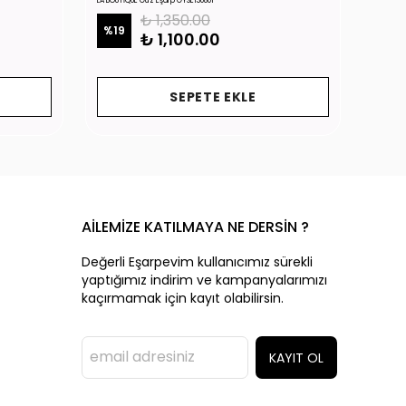
LA BOUTİQUE Güz Eşarp GYSE130801
LA BOUTİ
₺ 1,350.00
%
19
%
19
₺ 1,100.00
SEPETE EKLE
AİLEMİZE KATILMAYA NE DERSİN ?
Değerli Eşarpevim kullanıcımız sürekli
yaptığımız indirim ve kampanyalarımızı
kaçırmamak için kayıt olabilirsin.
KAYIT OL