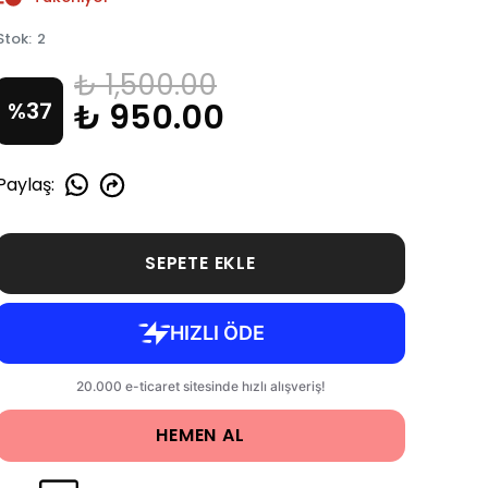
Stok
:
2
₺ 1,500.00
₺ 950.00
%
37
Paylaş
:
SEPETE EKLE
HEMEN AL