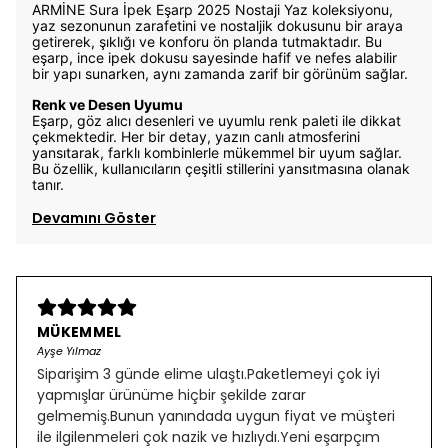
ARMİNE Sura İpek Eşarp 2025 Nostaji Yaz koleksiyonu,
yaz sezonunun zarafetini ve nostaljik dokusunu bir araya
getirerek, şıklığı ve konforu ön planda tutmaktadır. Bu
eşarp, ince ipek dokusu sayesinde hafif ve nefes alabilir
bir yapı sunarken, aynı zamanda zarif bir görünüm sağlar.
Renk ve Desen Uyumu
Eşarp, göz alıcı desenleri ve uyumlu renk paleti ile dikkat
çekmektedir. Her bir detay, yazın canlı atmosferini
yansıtarak, farklı kombinlerle mükemmel bir uyum sağlar.
Bu özellik, kullanıcıların çeşitli stillerini yansıtmasına olanak
tanır.
Devamını Göster
MÜKEMMEL
Ayşe Yılmaz
Siparişim 3 günde elime ulaştı.Paketlemeyi çok iyi
yapmışlar ürünüme hiçbir şekilde zarar
gelmemiş.Bunun yanındada uygun fiyat ve müşteri
ile ilgilenmeleri çok nazik ve hızlıydı.Yeni eşarpçım