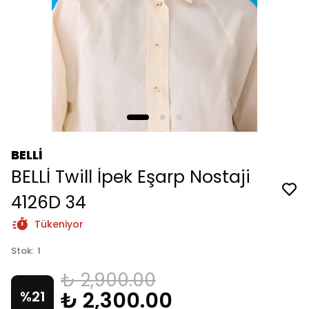
BELLİ
BELLİ Twill İpek Eşarp Nostaji
4126D 34
Tükeniyor
Stok
:
1
₺ 2,900.00
₺ 2,300.00
%
21