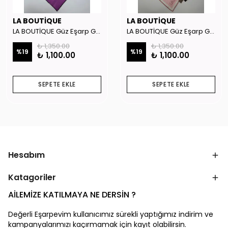
LA BOUTİQUE
LA BOUTİQUE
LA BOUTİQUE Güz Eşarp GYSE262908
LA BOUTİQUE Güz Eşarp GYSE130804
₺ 1,350.00
₺ 1,350.00
%
19
%
19
₺ 1,100.00
₺ 1,100.00
SEPETE EKLE
SEPETE EKLE
Hesabım
Katagoriler
AİLEMİZE KATILMAYA NE DERSİN ?
Değerli Eşarpevim kullanıcımız sürekli yaptığımız indirim ve
kampanyalarımızı kaçırmamak için kayıt olabilirsin.