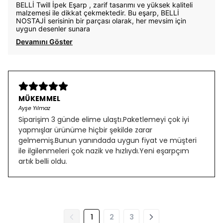
BELLİ Twill İpek Eşarp , zarif tasarımı ve yüksek kaliteli
malzemesi ile dikkat çekmektedir. Bu eşarp, BELLİ
NOSTAJİ serisinin bir parçası olarak, her mevsim için
uygun desenler sunara
Devamını Göster
MÜKEMMEL
Ayşe Yılmaz
Siparişim 3 günde elime ulaştı.Paketlemeyi çok iyi
yapmışlar ürünüme hiçbir şekilde zarar
gelmemiş.Bunun yanındada uygun fiyat ve müşteri
ile ilgilenmeleri çok nazik ve hızlıydı.Yeni eşarpçım
artık belli oldu.
1
2
3