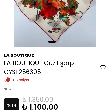
LA BOUTİQUE
LA BOUTİQUE Güz Eşarp
GYSE256305
Tükeniyor
Stok
:
1
₺ 1,350.00
₺ 1,100.00
%
19