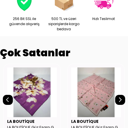
256 Bit SSL ile
500 TL ve üzeri
Hızlı Teslimat
güvende alışveriş
siparişlerde kargo
bedava
Çok Satanlar
LA BOUTİQUE
LA BOUTİQUE
LA BOUTİQUE Güz Eşarp GYSE262908
LA BOUTİQUE Güz Eşarp GYSE130804