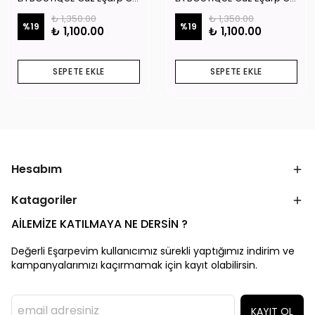
₺ 1,350.00
₺ 1,350.00
%
19
%
19
₺ 1,100.00
₺ 1,100.00
SEPETE EKLE
SEPETE EKLE
Hesabım
Katagoriler
AİLEMİZE KATILMAYA NE DERSİN ?
Değerli Eşarpevim kullanıcımız sürekli yaptığımız indirim ve
kampanyalarımızı kaçırmamak için kayıt olabilirsin.
KAYIT OL