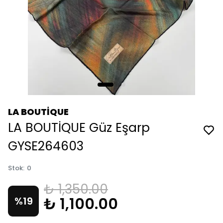
LA BOUTİQUE
LA BOUTİQUE Güz Eşarp
GYSE264603
Stok
:
0
₺ 1,350.00
₺ 1,100.00
%
19