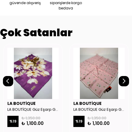
güvende alışveriş
siparişlerde kargo
bedava
Çok Satanlar
LA BOUTİQUE
LA BOUTİQUE
LA BOUTİQUE Güz Eşarp GYSE262908
LA BOUTİQUE Güz Eşarp GYSE130804
₺ 1,350.00
₺ 1,350.00
%
19
%
19
₺ 1,100.00
₺ 1,100.00