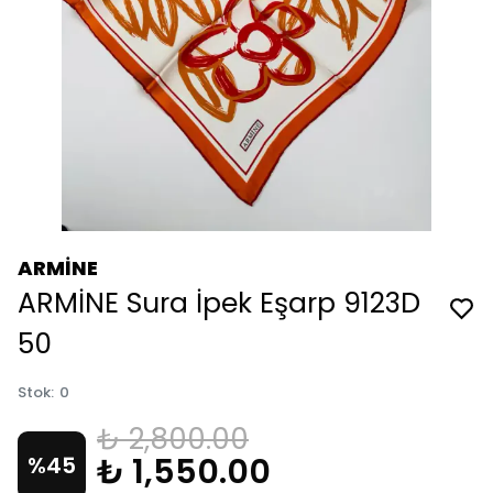
ARMİNE
ARMİNE Sura İpek Eşarp 9123D
50
Stok
:
0
₺ 2,800.00
₺ 1,550.00
%
45