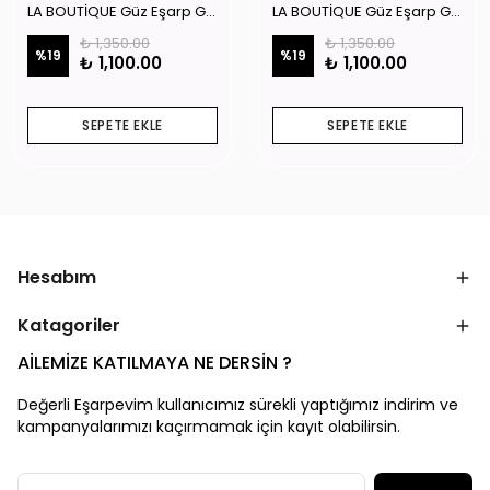
LA BOUTİQUE Güz Eşarp GYSE262908
LA BOUTİQUE Güz Eşarp GYSE130804
₺ 1,350.00
₺ 1,350.00
%
19
%
19
₺ 1,100.00
₺ 1,100.00
SEPETE EKLE
SEPETE EKLE
Hesabım
Katagoriler
AİLEMİZE KATILMAYA NE DERSİN ?
Değerli Eşarpevim kullanıcımız sürekli yaptığımız indirim ve
kampanyalarımızı kaçırmamak için kayıt olabilirsin.