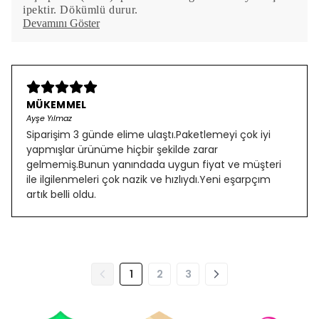
ipektir. Dökümlü durur.
Devamını Göster
MÜKEMMEL
Ayşe Yılmaz
Siparişim 3 günde elime ulaştı.Paketlemeyi çok iyi
yapmışlar ürünüme hiçbir şekilde zarar
gelmemiş.Bunun yanındada uygun fiyat ve müşteri
ile ilgilenmeleri çok nazik ve hızlıydı.Yeni eşarpçım
artık belli oldu.
1
2
3