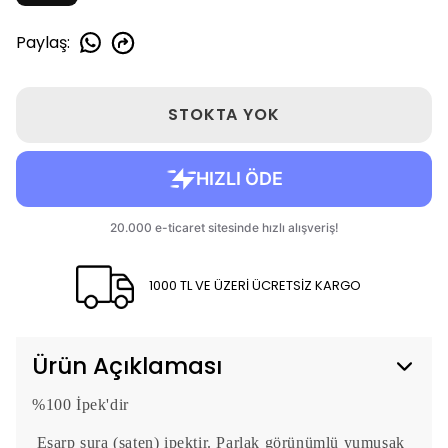
Paylaş
:
STOKTA YOK
1000 TL VE ÜZERİ ÜCRETSİZ KARGO
Ürün Açıklaması
%100 İpek'dir
Eşarp sura (saten) ipektir. Parlak görünümlü yumuşak