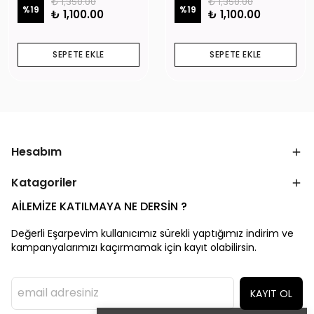
₺ 1,350.00
₺ 1,350.00
%
19
%
19
₺ 1,100.00
₺ 1,100.00
SEPETE EKLE
SEPETE EKLE
Hesabım
Katagoriler
AİLEMİZE KATILMAYA NE DERSİN ?
Değerli Eşarpevim kullanıcımız sürekli yaptığımız indirim ve
kampanyalarımızı kaçırmamak için kayıt olabilirsin.
KAYIT OL