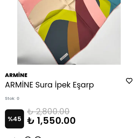
ARMİNE
ARMİNE Sura İpek Eşarp
Stok
:
0
₺ 2,800.00
₺ 1,550.00
%
45