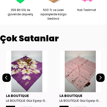
256 Bit SSL ile
500 TL ve üzeri
Hızlı Teslimat
güvende alışveriş
siparişlerde kargo
bedava
Çok Satanlar
LA BOUTİQUE
LA BOUTİQUE
LA BOUTİQUE Güz Eşarp GYSE262908
LA BOUTİQUE Güz Eşarp GYSE130804