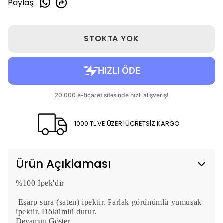
Paylaş
:
STOKTA YOK
1000 TL VE ÜZERİ ÜCRETSİZ KARGO
Ürün Açıklaması
%100 İpek'dir
Eşarp sura (saten) ipektir. Parlak görünümlü yumuşak
ipektir. Dökümlü durur.
Devamını Göster