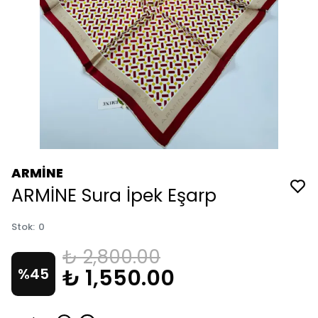
ARMİNE
ARMİNE Sura İpek Eşarp
Stok
:
0
₺ 2,800.00
₺ 1,550.00
%
45