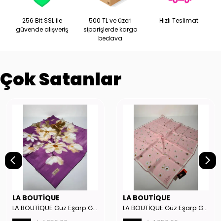
256 Bit SSL ile
500 TL ve üzeri
Hızlı Teslimat
güvende alışveriş
siparişlerde kargo
bedava
Çok Satanlar
LA BOUTİQUE
LA BOUTİQUE
LA BOUTİQUE Güz Eşarp GYSE262908
LA BOUTİQUE Güz Eşarp GYSE130804