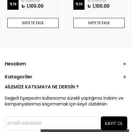
₺ 1,350.00
₺ 1,350.00
%
19
%
19
₺ 1,100.00
₺ 1,100.00
SEPETE EKLE
SEPETE EKLE
Hesabım
Katagoriler
AİLEMİZE KATILMAYA NE DERSİN ?
Değerli Eşarpevim kullanıcımız sürekli yaptığımız indirim ve
kampanyalarımızı kaçırmamak için kayıt olabilirsin.
KAYIT OL