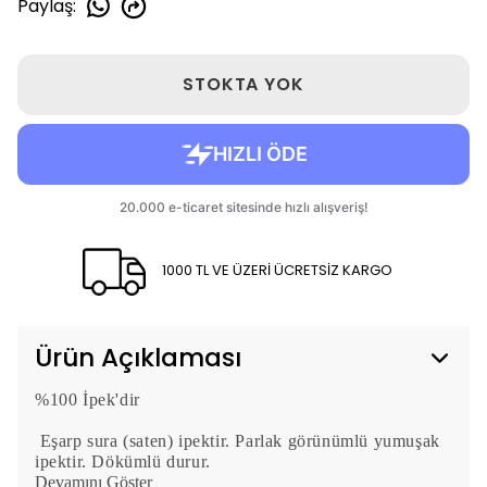
Paylaş
:
STOKTA YOK
1000 TL VE ÜZERİ ÜCRETSİZ KARGO
Ürün Açıklaması
%100 İpek'dir
Eşarp sura (saten) ipektir. Parlak görünümlü yumuşak
ipektir. Dökümlü durur.
Devamını Göster