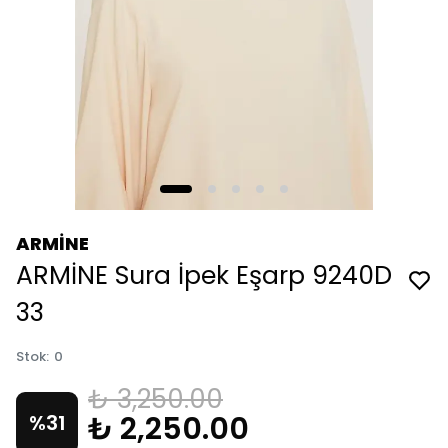
ARMİNE
ARMİNE Sura İpek Eşarp 9240D
33
Stok
:
0
₺ 3,250.00
₺ 2,250.00
%
31