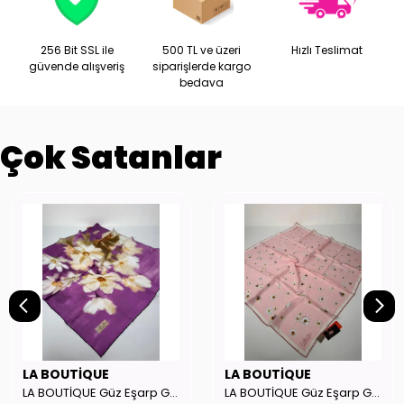
256 Bit SSL ile
500 TL ve üzeri
Hızlı Teslimat
güvende alışveriş
siparişlerde kargo
bedava
Çok Satanlar
LA BOUTİQUE
LA BOUTİQUE
LA BOUTİQUE Güz Eşarp GYSE262908
LA BOUTİQUE Güz Eşarp GYSE130804