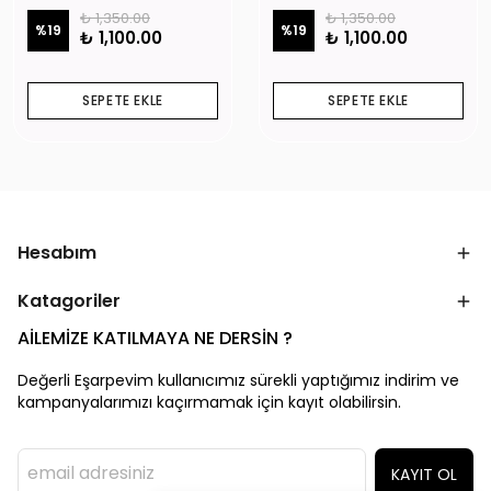
₺ 1,350.00
₺ 1,350.00
%
19
%
19
₺ 1,100.00
₺ 1,100.00
SEPETE EKLE
SEPETE EKLE
Hesabım
Katagoriler
AİLEMİZE KATILMAYA NE DERSİN ?
Değerli Eşarpevim kullanıcımız sürekli yaptığımız indirim ve
kampanyalarımızı kaçırmamak için kayıt olabilirsin.
KAYIT OL