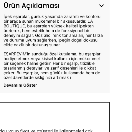
Ürün Açıklaması
İpek eşarplar, günlük yaşamda zarafeti ve konforu
bir arada sunan mükemmel bir aksesuardır. LA
BOUTİQUE, bu eşarpları yüksek kaliteli ipekten
üreterek, hem estetik hem de fonksiyonel bir
deneyim sağlar. Göz alıcı renk tonlamaları, her tarza
ve duruma uyum sağlarken, ipeğin doğal dokusu
cilde nazik bir dokunuş sunar.
EŞARPEVİM’in sunduğu özel kutulama, bu eşarpları
hediye etmek veya kişisel kullanım için mükemmel
bir seçenek haline getirir. Her bir eşarp, titizlikle
tasarlanmış detayları ve zarif desenleri ile dikkat
çeker. Bu eşarplar, hem günlük kullanımda hem de
özel davetlerde şıklığınızı artırmak i
Devamını Göster
 uygun fiyat ve müşteri ile ilgilenmeleri çok