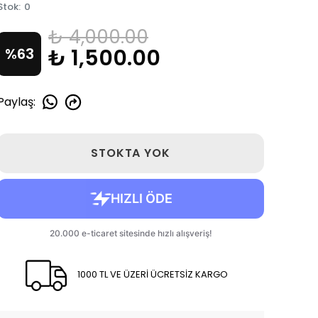
Stok
:
0
₺ 4,000.00
₺ 1,500.00
%
63
Paylaş
:
STOKTA YOK
1000 TL VE ÜZERİ ÜCRETSİZ KARGO