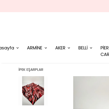
asayfa
ARMİNE
AKER
BELLİ
PİE
CAR
İPEK EŞARPLAR