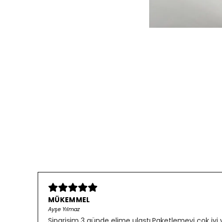
MÜKEMMEL
Ayşe Yılmaz
Siparişim 3 günde elime ulaştı.Paketlemeyi çok iyi