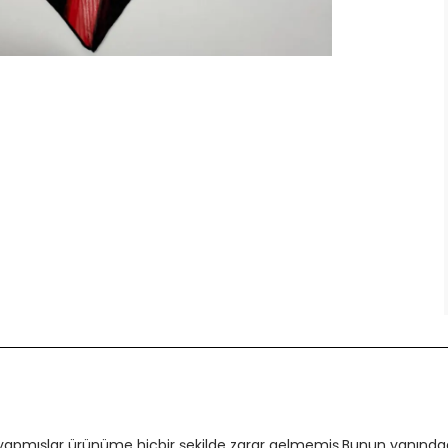
 yapmışlar ürünüme hiçbir şekilde zarar gelmemiş.Bunun yanındada