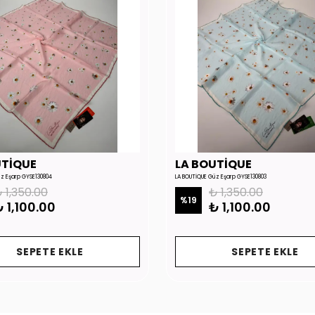
UTİQUE
LA BOUTİQUE
üz Eşarp GYSE130804
LA BOUTİQUE Güz Eşarp GYSE130803
 1,350.00
₺ 1,350.00
%
19
 1,100.00
₺ 1,100.00
SEPETE EKLE
SEPETE EKLE