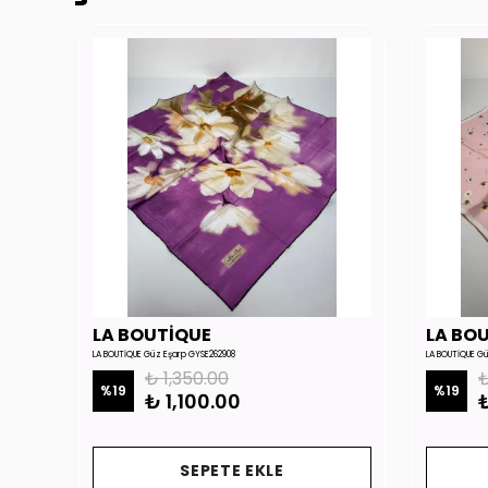
LA BOUTİQUE
LA BO
LA BOUTİQUE Güz Eşarp GYSE262908
LA BOUTİQUE G
₺ 1,350.00
₺
%
19
%
19
₺ 1,100.00
₺
SEPETE EKLE