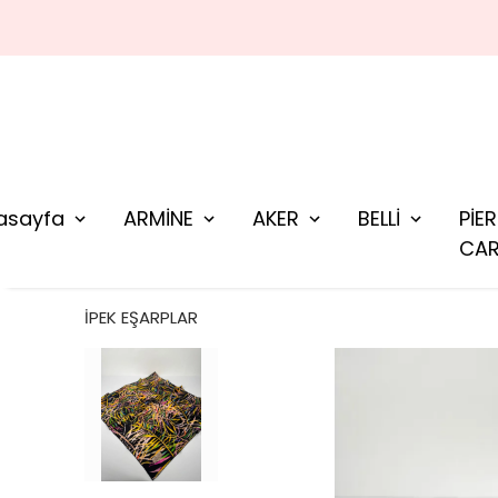
asayfa
ARMİNE
AKER
BELLİ
PİE
CAR
İPEK EŞARPLAR