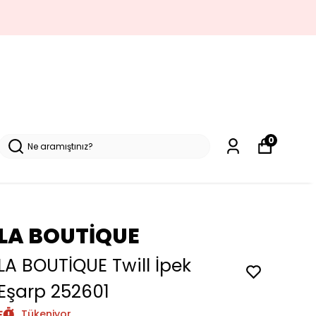
0
LA BOUTİQUE
LA BOUTİQUE Twill İpek
Eşarp 252601
Tükeniyor