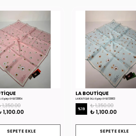
UTİQUE
LA BOUTİQUE
üz Eşarp GYSE130804
LA BOUTİQUE Güz Eşarp GYSE130803
 1,350.00
₺ 1,350.00
%
19
 1,100.00
₺ 1,100.00
SEPETE EKLE
SEPETE EKLE