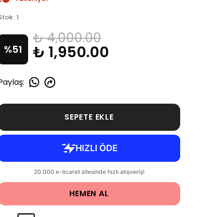
Stok
:
1
₺ 4,000.00
₺ 1,950.00
%
51
Paylaş
:
SEPETE EKLE
HEMEN AL