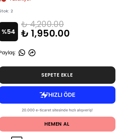
Stok
:
2
₺ 4,200.00
₺ 1,950.00
%
54
Paylaş
:
SEPETE EKLE
HEMEN AL