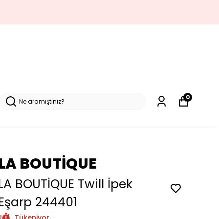
0
LA BOUTİQUE
LA BOUTİQUE Twill İpek
Eşarp 244401
Tükeniyor