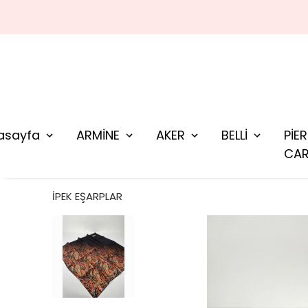
asayfa
ARMİNE
AKER
BELLİ
PİE
CAR
İPEK EŞARPLAR