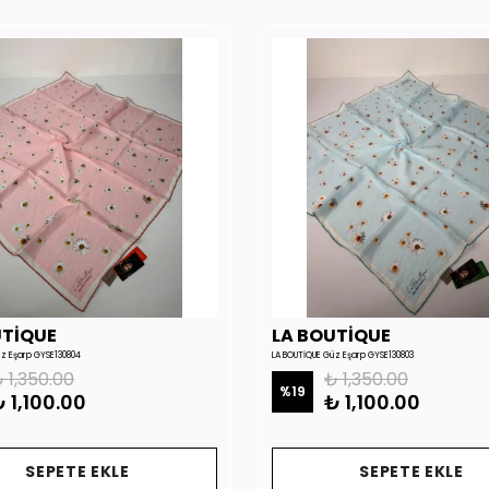
UTİQUE
LA BOUTİQUE
üz Eşarp GYSE130804
LA BOUTİQUE Güz Eşarp GYSE130803
 1,350.00
₺ 1,350.00
%
19
 1,100.00
₺ 1,100.00
SEPETE EKLE
SEPETE EKLE