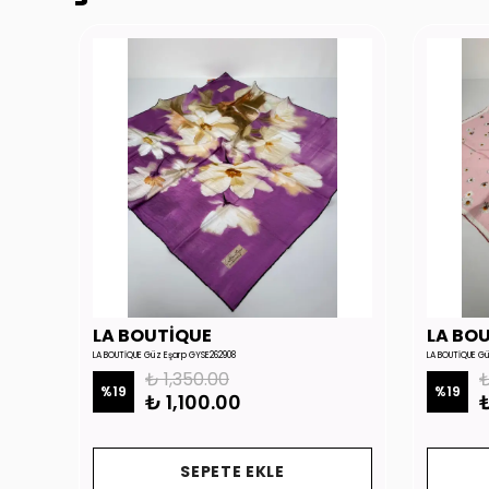
LA BOUTİQUE
LA BO
LA BOUTİQUE Güz Eşarp GYSE262908
LA BOUTİQUE G
₺ 1,350.00
₺
%
19
%
19
₺ 1,100.00
₺
SEPETE EKLE