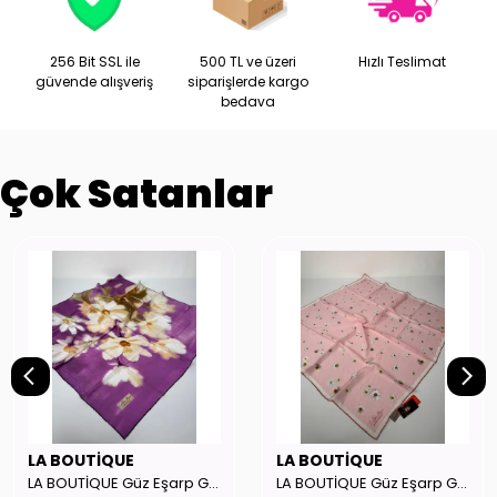
256 Bit SSL ile
500 TL ve üzeri
Hızlı Teslimat
güvende alışveriş
siparişlerde kargo
bedava
Çok Satanlar
LA BOUTİQUE
LA BOUTİQUE
LA BOUTİQUE Güz Eşarp GYSE262908
LA BOUTİQUE Güz Eşarp GYSE130804