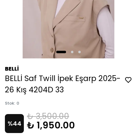
BELLİ
BELLİ Saf Twill İpek Eşarp 2025-
26 Kış 4204D 33
Stok
:
0
₺ 3,500.00
₺ 1,950.00
%
44