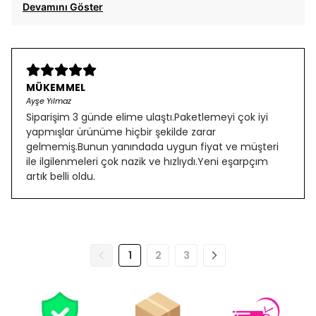
Devamını Göster
MÜKEMMEL
Ayşe Yılmaz
Siparişim 3 günde elime ulaştı.Paketlemeyi çok iyi
yapmışlar ürünüme hiçbir şekilde zarar
gelmemiş.Bunun yanındada uygun fiyat ve müşteri
ile ilgilenmeleri çok nazik ve hızlıydı.Yeni eşarpçım
artık belli oldu.
1
2
3