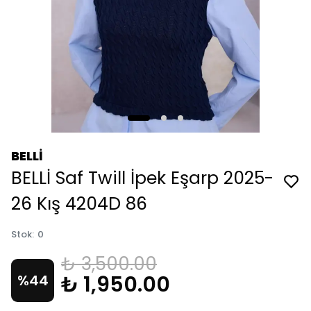
BELLİ
BELLİ Saf Twill İpek Eşarp 2025-
26 Kış 4204D 86
Stok
:
0
₺ 3,500.00
₺ 1,950.00
%
44