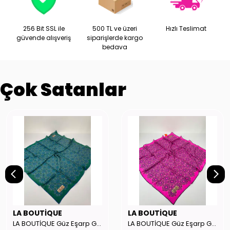
256 Bit SSL ile
500 TL ve üzeri
Hızlı Teslimat
güvende alışveriş
siparişlerde kargo
bedava
Çok Satanlar
LA BOUTİQUE
LA BOUTİQUE
LA BOUTİQUE Güz Eşarp GYSE221810
LA BOUTİQUE Güz Eşarp GYSE221808