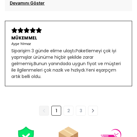
Devamını Göster
MÜKEMMEL
Ayşe Yılmaz
Siparişim 3 günde elime ulaştı.Paketlemeyi çok iyi
yapmışlar ürünüme hiçbir şekilde zarar
gelmemiş.Bunun yanındada uygun fiyat ve müşteri
ile ilgilenmeleri çok nazik ve hızlıydı.Yeni eşarpçım
artık belli oldu.
1
2
3