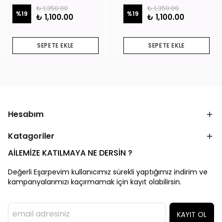
₺ 1,350.00
₺ 1,350.00
%
19
%
19
₺ 1,100.00
₺ 1,100.00
SEPETE EKLE
SEPETE EKLE
Hesabım
Katagoriler
AİLEMİZE KATILMAYA NE DERSİN ?
Değerli Eşarpevim kullanıcımız sürekli yaptığımız indirim ve
kampanyalarımızı kaçırmamak için kayıt olabilirsin.
KAYIT OL