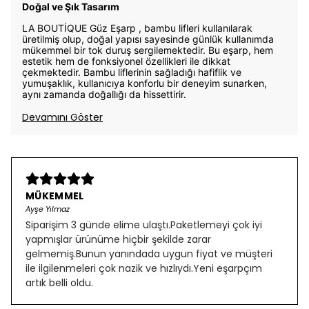
Doğal ve Şık Tasarım
LA BOUTİQUE Güz Eşarp , bambu lifleri kullanılarak
üretilmiş olup, doğal yapısı sayesinde günlük kullanımda
mükemmel bir tok duruş sergilemektedir. Bu eşarp, hem
estetik hem de fonksiyonel özellikleri ile dikkat
çekmektedir. Bambu liflerinin sağladığı hafiflik ve
yumuşaklık, kullanıcıya konforlu bir deneyim sunarken,
aynı zamanda doğallığı da hissettirir.
Devamını Göster
MÜKEMMEL
Ayşe Yılmaz
Siparişim 3 günde elime ulaştı.Paketlemeyi çok iyi
yapmışlar ürünüme hiçbir şekilde zarar
gelmemiş.Bunun yanındada uygun fiyat ve müşteri
ile ilgilenmeleri çok nazik ve hızlıydı.Yeni eşarpçım
artık belli oldu.