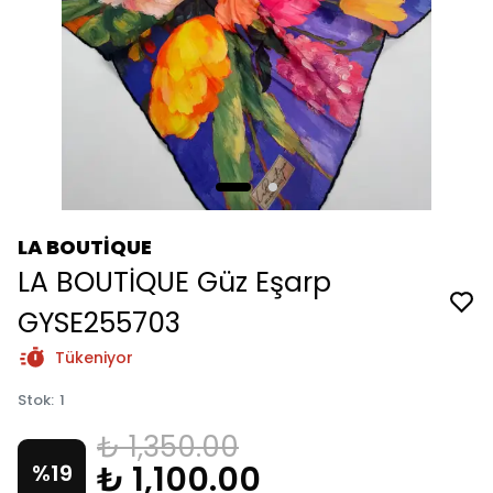
LA BOUTİQUE
LA BOUTİQUE Güz Eşarp
GYSE255703
Tükeniyor
Stok
:
1
₺ 1,350.00
₺ 1,100.00
%
19