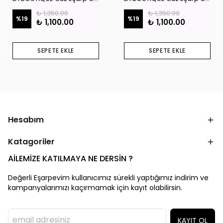
₺ 1,350.00
₺ 1,350.00
%
19
%
19
₺ 1,100.00
₺ 1,100.00
SEPETE EKLE
SEPETE EKLE
Hesabım
Katagoriler
AİLEMİZE KATILMAYA NE DERSİN ?
Değerli Eşarpevim kullanıcımız sürekli yaptığımız indirim ve
kampanyalarımızı kaçırmamak için kayıt olabilirsin.
KAYIT OL