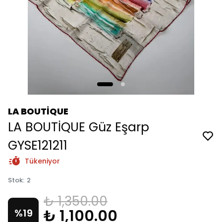
LA BOUTİQUE
LA BOUTİQUE Güz Eşarp
GYSE121211
Tükeniyor
Stok
:
2
₺ 1,350.00
₺ 1,100.00
%
19