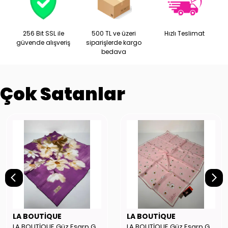
256 Bit SSL ile
500 TL ve üzeri
Hızlı Teslimat
güvende alışveriş
siparişlerde kargo
bedava
Çok Satanlar
LA BOUTİQUE
LA BOUTİQUE
LA BOUTİQUE Güz Eşarp GYSE262908
LA BOUTİQUE Güz Eşarp GYSE130804