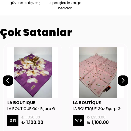
güvende alışveriş
siparişlerde kargo
bedava
Çok Satanlar
LA BOUTİQUE
LA BOUTİQUE
LA BOUTİQUE Güz Eşarp GYSE262908
LA BOUTİQUE Güz Eşarp GYSE130804
₺ 1,350.00
₺ 1,350.00
%
19
%
19
₺ 1,100.00
₺ 1,100.00