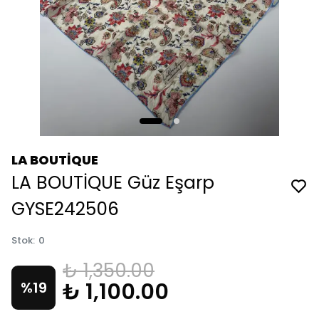
LA BOUTİQUE
LA BOUTİQUE Güz Eşarp
GYSE242506
Stok
:
0
₺ 1,350.00
₺ 1,100.00
%
19