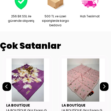
256 Bit SSL ile
500 TL ve üzeri
Hızlı Teslimat
güvende alışveriş
siparişlerde kargo
bedava
Çok Satanlar
LA BOUTİQUE
LA BOUTİQUE
LA BOUTİQUE Güz Eşarp GYSE262908
LA BOUTİQUE Güz Eşarp GYSE130804