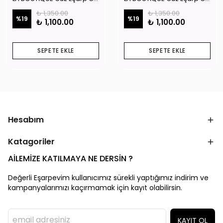
₺ 1,350.00
₺ 1,350.00
%
19
%
19
₺ 1,100.00
₺ 1,100.00
SEPETE EKLE
SEPETE EKLE
Hesabım
Katagoriler
AİLEMİZE KATILMAYA NE DERSİN ?
Değerli Eşarpevim kullanıcımız sürekli yaptığımız indirim ve
kampanyalarımızı kaçırmamak için kayıt olabilirsin.
KAYIT OL