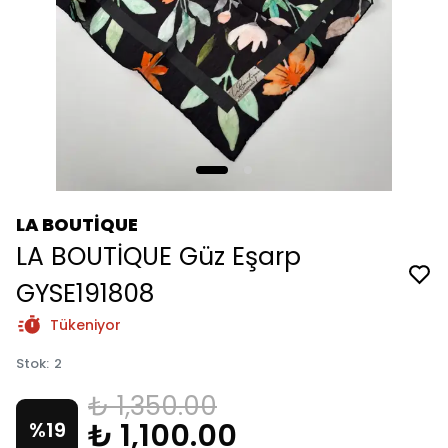
LA BOUTİQUE
LA BOUTİQUE Güz Eşarp
GYSE191808
Tükeniyor
Stok
:
2
₺ 1,350.00
₺ 1,100.00
%
19