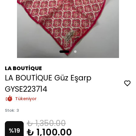
LA BOUTİQUE
LA BOUTİQUE Güz Eşarp
GYSE223714
Tükeniyor
Stok
:
3
₺ 1,350.00
₺ 1,100.00
%
19