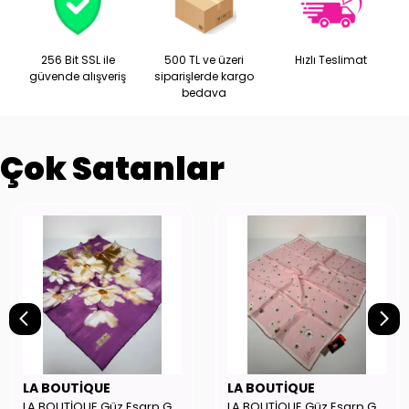
256 Bit SSL ile
500 TL ve üzeri
Hızlı Teslimat
güvende alışveriş
siparişlerde kargo
bedava
Çok Satanlar
LA BOUTİQUE
LA BOUTİQUE
LA BOUTİQUE Güz Eşarp GYSE262908
LA BOUTİQUE Güz Eşarp GYSE130804