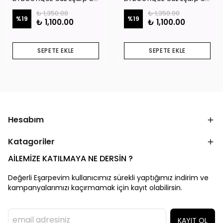
₺ 1,350.00
₺ 1,350.00
%
19
%
19
₺ 1,100.00
₺ 1,100.00
SEPETE EKLE
SEPETE EKLE
Hesabım
Katagoriler
AİLEMİZE KATILMAYA NE DERSİN ?
Değerli Eşarpevim kullanıcımız sürekli yaptığımız indirim ve
kampanyalarımızı kaçırmamak için kayıt olabilirsin.
KAYIT OL