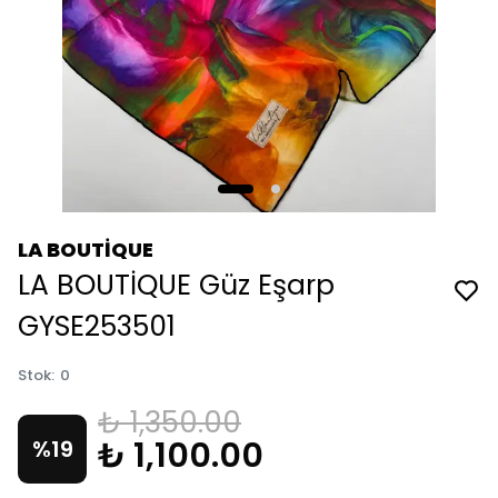
LA BOUTİQUE
LA BOUTİQUE Güz Eşarp
GYSE253501
Stok
:
0
₺ 1,350.00
₺ 1,100.00
%
19