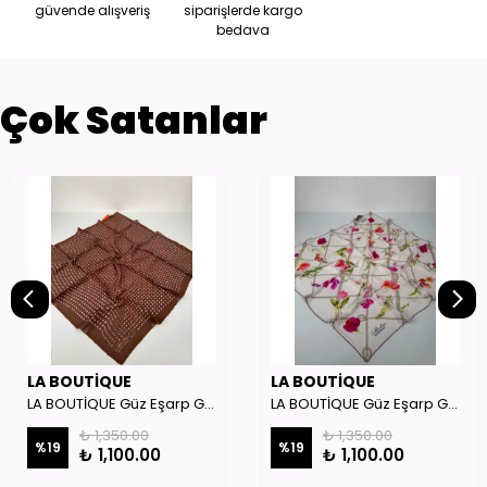
güvende alışveriş
siparişlerde kargo
bedava
Çok Satanlar
LA BOUTİQUE
LA BOUTİQUE
LA BOUTİQUE Güz Eşarp GYSE128415 (KAHVE - PEMBE)
LA BOUTİQUE Güz Eşarp GYSE165701
₺ 1,350.00
₺ 1,350.00
%
19
%
19
₺ 1,100.00
₺ 1,100.00