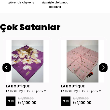
güvende alışveriş
siparişlerde kargo
bedava
Çok Satanlar
LA BOUTİQUE
LA BOUTİQUE
LA BOUTİQUE Güz Eşarp GYSE262908
LA BOUTİQUE Güz Eşarp GYSE130804
₺ 1,350.00
₺ 1,350.00
%
19
%
19
₺ 1,100.00
₺ 1,100.00