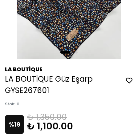
LA BOUTİQUE
LA BOUTİQUE Güz Eşarp
GYSE267601
Stok
:
0
₺ 1,350.00
₺ 1,100.00
%
19