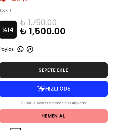
Stok
:
1
₺ 1,750.00
₺ 1,500.00
%
14
Paylaş
:
SEPETE EKLE
HEMEN AL