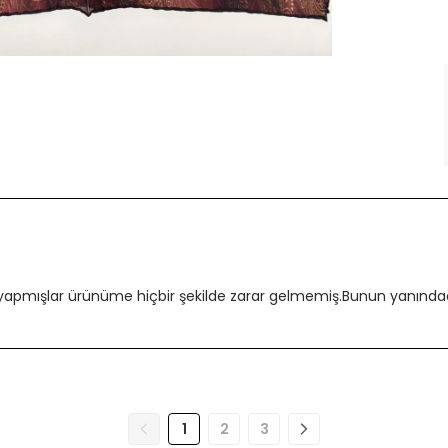
 yapmışlar ürünüme hiçbir şekilde zarar gelmemiş.Bunun yanındada
1
2
3