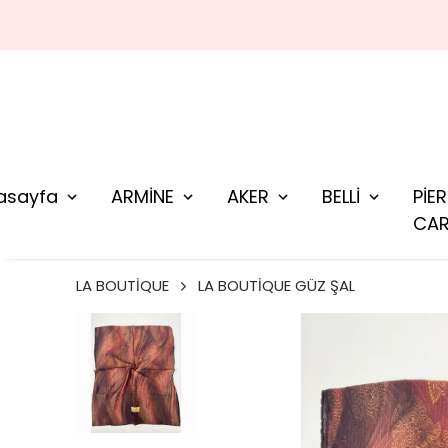
asayfa
ARMİNE
AKER
BELLİ
PİE
CAR
LA BOUTİQUE
LA BOUTİQUE GÜZ ŞAL