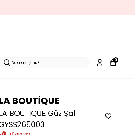
0
LA BOUTİQUE
LA BOUTİQUE Güz Şal
GYSS265003
Tükeniyor