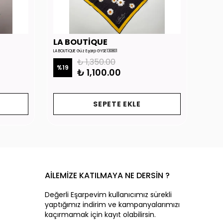
LA BOUTİQUE
LA 
LA BOUTİQUE Güz Eşarp GYSE130801
LA BOUTİ
₺ 1,350.00
%
19
%
19
₺ 1,100.00
SEPETE EKLE
AİLEMİZE KATILMAYA NE DERSİN ?
Değerli Eşarpevim kullanıcımız sürekli
yaptığımız indirim ve kampanyalarımızı
kaçırmamak için kayıt olabilirsin.