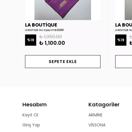
LA BOUTİQUE
LA BO
LA BOUTİQUE Güz Eşarp GYSE262908
LA BOUTİQUE G
₺ 1,350.00
₺
%
19
%
19
₺ 1,100.00
₺
SEPETE EKLE
Hesabım
Katagoriler
Kayıt Ol
ARMİNE
Giriş Yap
VİSSONA