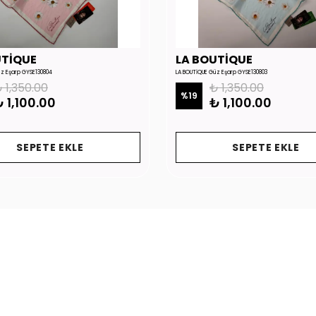
UTİQUE
LA BOUTİQUE
üz Eşarp GYSE130804
LA BOUTİQUE Güz Eşarp GYSE130803
 1,350.00
₺ 1,350.00
%
19
 1,100.00
₺ 1,100.00
SEPETE EKLE
SEPETE EKLE