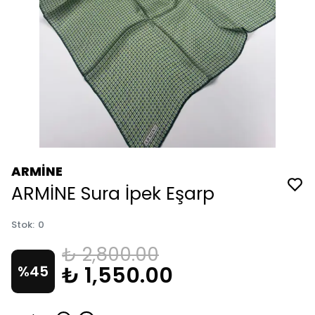
ARMİNE
ARMİNE Sura İpek Eşarp
Stok
:
0
₺ 2,800.00
₺ 1,550.00
%
45