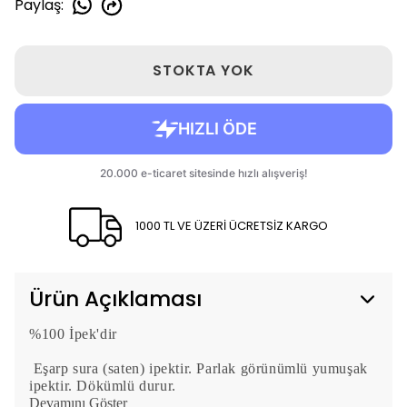
Paylaş
:
STOKTA YOK
1000 TL VE ÜZERİ ÜCRETSİZ KARGO
Ürün Açıklaması
%100 İpek'dir
Eşarp sura (saten) ipektir. Parlak görünümlü yumuşak
ipektir. Dökümlü durur.
Devamını Göster