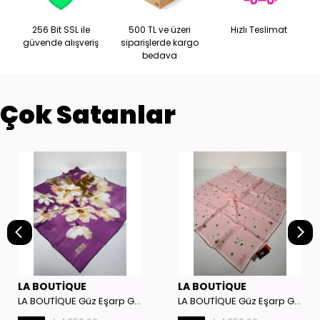
256 Bit SSL ile
500 TL ve üzeri
Hızlı Teslimat
güvende alışveriş
siparişlerde kargo
bedava
Çok Satanlar
LA BOUTİQUE
LA BOUTİQUE
LA BOUTİQUE Güz Eşarp GYSE262908
LA BOUTİQUE Güz Eşarp GYSE130804