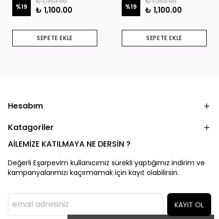
₺ 1,350.00
₺ 1,350.00
%
19
%
19
₺ 1,100.00
₺ 1,100.00
SEPETE EKLE
SEPETE EKLE
Hesabım
Katagoriler
AİLEMİZE KATILMAYA NE DERSİN ?
Değerli Eşarpevim kullanıcımız sürekli yaptığımız indirim ve
kampanyalarımızı kaçırmamak için kayıt olabilirsin.
KAYIT OL